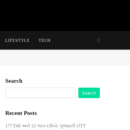
LIFESTYLE
TECH
Search
Search
Recent Posts
177 દેશો અને 52 લાખ દર્શકો: ગુજરાતી OTT