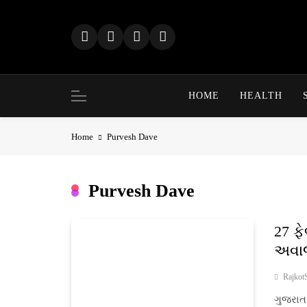
Skip
to
content
HOME
HEALTH
Home
Purvesh Dave
Purvesh Dave
27 ફ
અવાજ
Rajkot
ગુજરાત