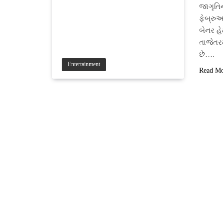
જાગૃતિ
ફેબ્રુ
બેનર હે
તાજેતરમ
છે….
Entertainment
Read M