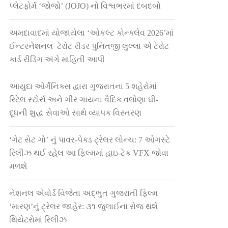
પ્લેટફોર્મ ‘જોજો’ (JOJO) નો વિશ્વભરમાં દબદબો
અમદાવાદમાં યોજાયેલા ‘ઓકલ્ટ કોન્ક્લેવ 2026’માં
ઈન્ટરનેશનલ ટેરોટ રીડર પુનિતજી લુલ્લા એ ટેરોટ
કાર્ડ રીડિંગ અંગે માહિતી આપી
આયુદા ઓર્ગેનિક્સ દ્વારા ગુજરાતના 5 શહેરોમાં
રિટેલ સ્ટોર્સ અને ગીર ગાયના વૈદિક વલોણા ઘી-
દૂધની શુદ્ધ સેવાઓ સાથે વ્યાપક વિસ્તરણ
‘ગેટ સેટ ગો’ નું પાવર-પેક્ડ ટ્રેલર લોન્ચ: 7 ઓગસ્ટે
રિલીઝ થઈ રહેલ આ ફિલ્મમાં હાઇ-ટેક VFX જોવા
મળશે
નેશનલ એવોર્ડ વિજેતા અદ્ભુત ગુજરાતી ફિલ્મ
‘મારણ’નું ટ્રેલર જાહેર: ૩૧ જુલાઈના રોજ થશે
થિયેટરોમાં રિલીઝ