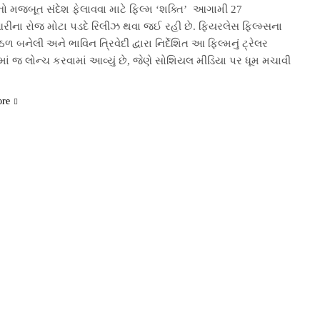
નો મજબૂત સંદેશ ફેલાવવા માટે ફિલ્મ ‘શક્તિ’ આગામી 27
આરીના રોજ મોટા પડદે રિલીઝ થવા જઈ રહી છે. ફિયરલેસ ફિલ્મ્સના
ઠળ બનેલી અને ભાવિન ત્રિવેદી દ્વારા નિર્દેશિત આ ફિલ્મનું ટ્રેલર
ાં જ લોન્ચ કરવામાં આવ્યું છે, જેણે સોશિયલ મીડિયા પર ધૂમ મચાવી
ore