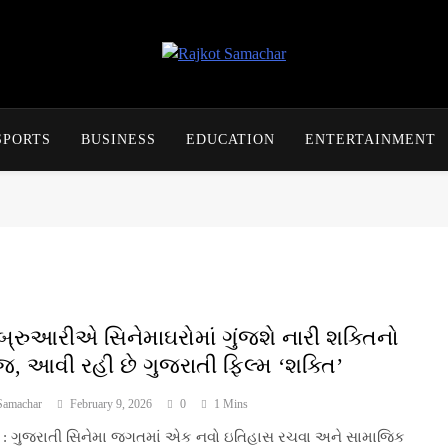
Rajkot Samachar
SPORTS
BUSINESS
EDUCATION
ENTERTAINMENT
ેબ્રુઆરીએ સિનેમાઘરોમાં ગુંજશે નારી શક્તિનો
, આવી રહી છે ગુજરાતી ફિલ્મ ‘શક્તિ’
Samachar
February 9, 2026
0
1 Mins
 : ગુજરાતી સિનેમા જગતમાં એક નવો ઇતિહાસ રચવા અને સામાજિક