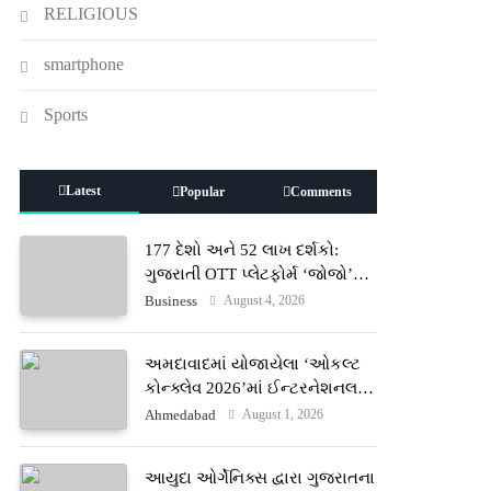
RELIGIOUS
smartphone
Sports
Latest
Popular
Comments
177 દેશો અને 52 લાખ દર્શકો:
ગુજરાતી OTT પ્લેટફોર્મ ‘જોજો’
(JOJO) નો વિશ્વભરમાં દબદબો
August 4, 2026
Business
અમદાવાદમાં યોજાયેલા ‘ઓકલ્ટ
કોન્ક્લેવ 2026’માં ઈન્ટરનેશનલ
ટેરોટ રીડર પુનિતજી લુલ્લા એ ટેરોટ
August 1, 2026
Ahmedabad
કાર્ડ રીડિંગ અંગે માહિતી આપી
આયુદા ઓર્ગેનિક્સ દ્વારા ગુજરાતના