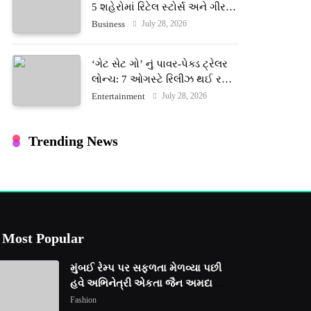
5 શહેરોમાં રિટેલ સ્ટોર્સ અને ગીર
ગાયના વૈદિક વલોણા ઘી-દૂધની શુદ્ધ
July 28, 2026
Business
સેવાઓ સાથે વ્યાપક વિસ્તરણ
‘ગેટ સેટ ગો’ નું પાવર-પેક્ડ ટ્રેલર
લોન્ચ: 7 ઓગસ્ટે રિલીઝ થઈ રહેલ
આ ફિલ્મમાં હાઇ-ટેક VFX જોવા
July 28, 2026
Entertainment
મળશે
Trending News
Most Popular
મુંબઈ રેમ્પ પર સફળતા મેળવ્યા પછી
હવે અભિનેત્રી એકતા જૈન અમદાવાદ
ફેશન વીકમાં પોતાની પ્રતિભા
Fashion