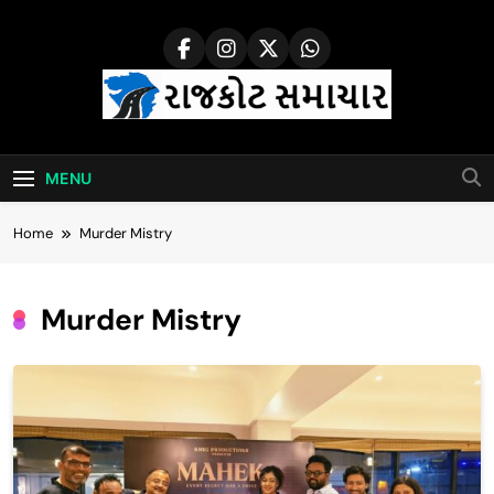
Skip
to
content
Rajkot Samachar
MENU
Home
Murder Mistry
Murder Mistry