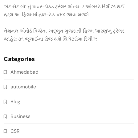
‘ગેટ સેટ ગો’ નું પાવર-પેક્ડ ટ્રેલર લોન્ચ: 7 ઓગસ્ટે રિલીઝ થઈ
રહેલ આ ફિલ્મમાં હાઇ-ટેક VFX જોવા મળશે
નેશનલ એવોર્ડ વિજેતા અદ્ભુત ગુજરાતી ફિલ્મ ‘મારણ’નું ટ્રેલર
જાહેર: ૩૧ જુલાઈના રોજ થશે થિયેટરોમાં રિલીઝ
Categories
Ahmedabad
automobile
Blog
Business
CSR