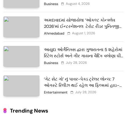
દબદબો
August 4, 2026
Business
અમદાવાદમાં યોજાયેલા ‘ઓકલ્ટ કોન્ક્લેવ
2026’માં ઈન્ટરનેશનલ ટેરોટ રીડર પુનિતજી
લુલ્લા એ ટેરોટ કાર્ડ રીડિંગ અંગે માહિતી આપી
August 1, 2026
Ahmedabad
આયુદા ઓર્ગેનિક્સ દ્વારા ગુજરાતના 5 શહેરોમાં
રિટેલ સ્ટોર્સ અને ગીર ગાયના વૈદિક વલોણા ઘી-
દૂધની શુદ્ધ સેવાઓ સાથે વ્યાપક વિસ્તરણ
July 28, 2026
Business
‘ગેટ સેટ ગો’ નું પાવર-પેક્ડ ટ્રેલર લોન્ચ: 7
ઓગસ્ટે રિલીઝ થઈ રહેલ આ ફિલ્મમાં હાઇ-
ટેક VFX જોવા મળશે
July 28, 2026
Entertainment
Trending News