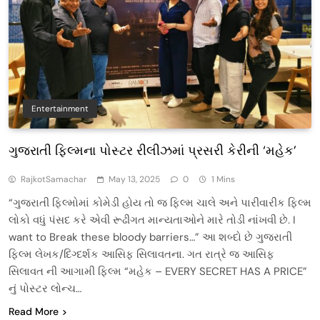
Entertainment
ગુજરાતી ફિલ્મના પોસ્ટર રીલીઝમાં પ્રસરી કેરીની ‘મહેક’
RajkotSamachar
May 13, 2025
0
1 Mins
“ગુજરાતી ફિલ્મોમાં કોમેડી હોય તો જ ફિલ્મ ચાલે અને પારીવારીક ફિલ્મ
લોકો વધું પંસદ કરે એવી રૂઢીગત માન્યતાઓને મારે તોડી નાંખવી છે. I
want to Break these bloody barriers…” આ શબ્દો છે ગુજરાતી
ફિલ્મ લેખક/દિગ્દર્શક આસિફ સિલાવતના. ગત રાત્રે જ આસિફ
સિલાવત ની આગામી ફિલ્મ “મહેક – EVERY SECRET HAS A PRICE”
નું પોસ્ટર લોન્ચ…
Read More