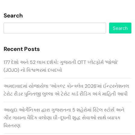
Search
Search
Recent Posts
177 દેશો અને 52 લાખ દર્શકો: ગુજરાતી OTT પ્લેટફોર્મ ‘જોજો’
(JOJO) નો વિશ્વભરમાં દબદબો
અમદાવાદમાં યોજાયેલા ‘ઓકલ્ટ કોન્ક્લેવ 2026’માં ઈન્ટરનેશનલ
ટેરોટ રીડર પુનિતજી લુલ્લા એ ટેરોટ કાર્ડ રીડિંગ અંગે માહિતી આપી
આયુદા ઓર્ગેનિક્સ દ્વારા ગુજરાતના 5 શહેરોમાં રિટેલ સ્ટોર્સ અને
ગીર ગાયના વૈદિક વલોણા ઘી-દૂધની શુદ્ધ સેવાઓ સાથે વ્યાપક
વિસ્તરણ