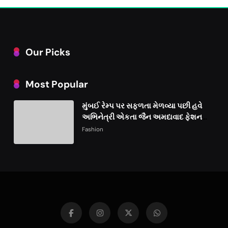
Our Picks
Most Popular
મુંબઈ રેમ્પ પર સફળતા મેળવ્યા પછી હવે
અભિનેત્રી એકતા જૈન અમદાવાદ ફેશન
વીકમાં પોતાની પ્રતિભા પ્રદર્શિત કરશે
Fashion