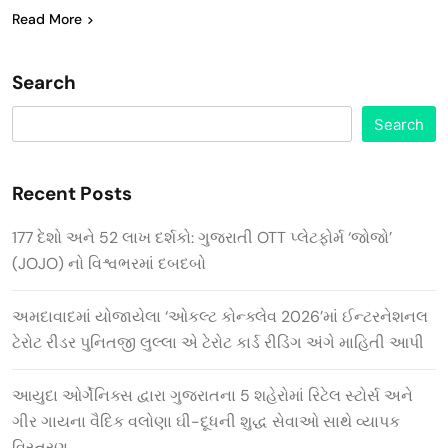
Read More
Search
Search
Recent Posts
177 દેશો અને 52 લાખ દર્શકો: ગુજરાતી OTT પ્લેટફોર્મ ‘જોજો’
(JOJO) નો વિશ્વભરમાં દબદબો
અમદાવાદમાં યોજાયેલા ‘ઓકલ્ટ કોન્ક્લેવ 2026’માં ઈન્ટરનેશનલ
ટેરોટ રીડર પુનિતજી લુલ્લા એ ટેરોટ કાર્ડ રીડિંગ અંગે માહિતી આપી
આયુદા ઓર્ગેનિક્સ દ્વારા ગુજરાતના 5 શહેરોમાં રિટેલ સ્ટોર્સ અને
ગીર ગાયના વૈદિક વલોણા ઘી-દૂધની શુદ્ધ સેવાઓ સાથે વ્યાપક
વિસ્તરણ