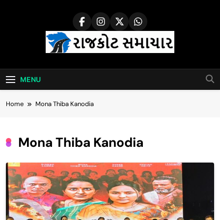
Skip
to
content
Rajkot Samachar
MENU
Home
Mona Thiba Kanodia
Mona Thiba Kanodia