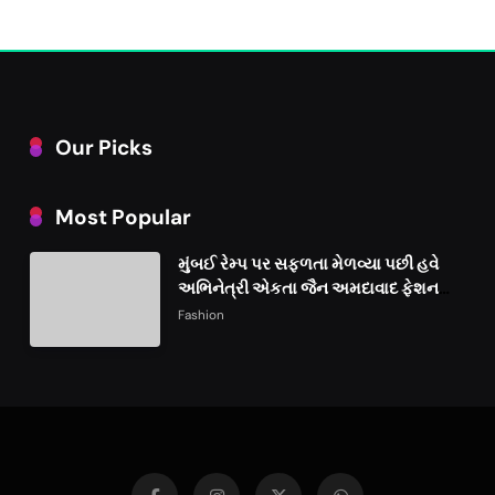
Our Picks
Most Popular
મુંબઈ રેમ્પ પર સફળતા મેળવ્યા પછી હવે
અભિનેત્રી એકતા જૈન અમદાવાદ ફેશન
વીકમાં પોતાની પ્રતિભા પ્રદર્શિત કરશે
Fashion