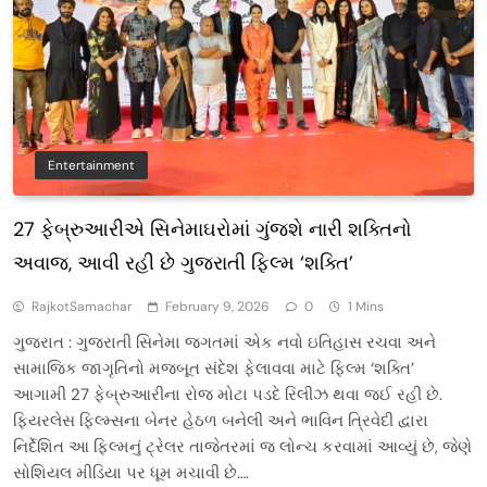
Entertainment
27 ફેબ્રુઆરીએ સિનેમાઘરોમાં ગુંજશે નારી શક્તિનો
અવાજ, આવી રહી છે ગુજરાતી ફિલ્મ ‘શક્તિ’
RajkotSamachar
February 9, 2026
0
1 Mins
ગુજરાત : ગુજરાતી સિનેમા જગતમાં એક નવો ઇતિહાસ રચવા અને
સામાજિક જાગૃતિનો મજબૂત સંદેશ ફેલાવવા માટે ફિલ્મ ‘શક્તિ’
આગામી 27 ફેબ્રુઆરીના રોજ મોટા પડદે રિલીઝ થવા જઈ રહી છે.
ફિયરલેસ ફિલ્મ્સના બેનર હેઠળ બનેલી અને ભાવિન ત્રિવેદી દ્વારા
નિર્દેશિત આ ફિલ્મનું ટ્રેલર તાજેતરમાં જ લોન્ચ કરવામાં આવ્યું છે, જેણે
સોશિયલ મીડિયા પર ધૂમ મચાવી છે….