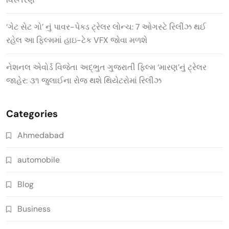
‘ગેટ સેટ ગો’ નું પાવર-પેક્ડ ટ્રેલર લોન્ચ: 7 ઓગસ્ટે રિલીઝ થઈ
રહેલ આ ફિલ્મમાં હાઇ-ટેક VFX જોવા મળશે
નેશનલ એવોર્ડ વિજેતા અદ્ભુત ગુજરાતી ફિલ્મ ‘મારણ’નું ટ્રેલર
જાહેર: ૩૧ જુલાઈના રોજ થશે થિયેટરોમાં રિલીઝ
Categories
Ahmedabad
automobile
Blog
Business