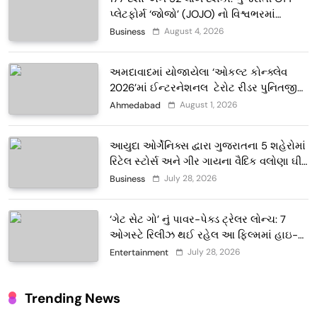
પ્લેટફોર્મ ‘જોજો’ (JOJO) નો વિશ્વભરમાં
દબદબો
August 4, 2026
Business
અમદાવાદમાં યોજાયેલા ‘ઓકલ્ટ કોન્ક્લેવ
2026’માં ઈન્ટરનેશનલ ટેરોટ રીડર પુનિતજી
લુલ્લા એ ટેરોટ કાર્ડ રીડિંગ અંગે માહિતી આપી
August 1, 2026
Ahmedabad
આયુદા ઓર્ગેનિક્સ દ્વારા ગુજરાતના 5 શહેરોમાં
રિટેલ સ્ટોર્સ અને ગીર ગાયના વૈદિક વલોણા ઘી-
દૂધની શુદ્ધ સેવાઓ સાથે વ્યાપક વિસ્તરણ
July 28, 2026
Business
‘ગેટ સેટ ગો’ નું પાવર-પેક્ડ ટ્રેલર લોન્ચ: 7
ઓગસ્ટે રિલીઝ થઈ રહેલ આ ફિલ્મમાં હાઇ-
ટેક VFX જોવા મળશે
July 28, 2026
Entertainment
Trending News