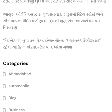
ટેરોટ રીડર પુનિતજી લુલ્લા એ ટેરોટ કાર્ડ રીડિંગ અંગે માહિતી આપી
આયુદા ઓર્ગેનિક્સ દ્વારા ગુજરાતના 5 શહેરોમાં રિટેલ સ્ટોર્સ અને
ગીર ગાયના વૈદિક વલોણા ઘી-દૂધની શુદ્ધ સેવાઓ સાથે વ્યાપક
વિસ્તરણ
‘ગેટ સેટ ગો’ નું પાવર-પેક્ડ ટ્રેલર લોન્ચ: 7 ઓગસ્ટે રિલીઝ થઈ
રહેલ આ ફિલ્મમાં હાઇ-ટેક VFX જોવા મળશે
Categories
Ahmedabad
automobile
Blog
Business