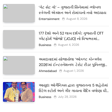
‘ગેટ સેટ ગો’ – ગુજરાતી સિનેમામાં ગ્લોબલ
સ્કેલની એક્શન અને રોમાંચનો નવો અધ્યાય
August 8, 2026
Entertainment
177 દેશો અને 52 લાખ દર્શકો: ગુજરાતી OTT
પ્લેટફોર્મ ‘જોજો’ (JOJO) નો વિશ્વભરમાં
દબદબો
August 4, 2026
Business
અમદાવાદમાં યોજાયેલા ‘ઓકલ્ટ કોન્ક્લેવ
2026’માં ઈન્ટરનેશનલ ટેરોટ રીડર પુનિતજી
લુલ્લા એ ટેરોટ કાર્ડ રીડિંગ અંગે માહિતી આપી
August 1, 2026
Ahmedabad
આયુદા ઓર્ગેનિક્સ દ્વારા ગુજરાતના 5 શહેરોમાં
રિટેલ સ્ટોર્સ અને ગીર ગાયના વૈદિક વલોણા ઘી-
દૂધની શુદ્ધ સેવાઓ સાથે વ્યાપક વિસ્તરણ
July 28, 2026
Business