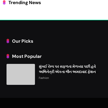
Trending News
Our Picks
Most Popular
મુંબઈ રેમ્પ પર સફળતા મેળવ્યા પછી હવે
અભિનેત્રી એકતા જૈન અમદાવાદ ફેશન
વીકમાં પોતાની પ્રતિભા પ્રદર્શિત કરશે
Fashion