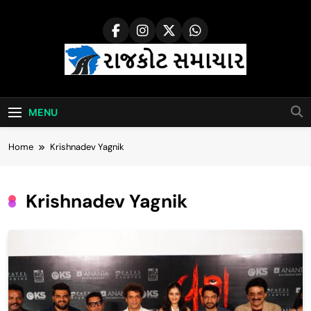
Skip
to
content
Rajkot Samachar
MENU
Home
Krishnadev Yagnik
Krishnadev Yagnik