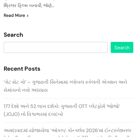
થ્રિલર ફિલ્મ બનાવી, જેણે…
Read More
Search
Search
Recent Posts
‘ગેટ સેટ ગો’ – ગુજરાતી સિનેમામાં ગ્લોબલ સ્કેલની એક્શન અને
રોમાંચનો નવો અધ્યાય
177 દેશો અને 52 લાખ દર્શકો: ગુજરાતી OTT પ્લેટફોર્મ ‘જોજો’
(JOJO) નો વિશ્વભરમાં દબદબો
અમદાવાદમાં યોજાયેલા ‘ઓકલ્ટ કોન્ક્લેવ 2026’માં ઈન્ટરનેશનલ