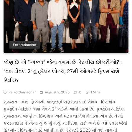
Entertainment
કોણ છે એ “અંકલ” જેના વશમાં છે કેટલીય છોકરીઓ? :
“વશ લેવલ 2″નું ટ્રેલર લોન્ચ, 27મી ઓગસ્ટે ફિલ્મ થશે
રિલીઝ
RajkotSamachar
August 2, 2025
0
1 Mins
ગુજરાત : વશ ફિલ્મની અભૂતપૂર્વ સફળતા બાદ લેખક- દિગ્દર્શક
કૃષ્ણદેવ યાજ્ઞિક “વશ લેવલ 2” લઈને આવી રહ્યાં છે. કૃષ્ણદેવ યાજ્ઞિક
ગુજરાતના જાણીતા દિગ્દર્શક અને પટકથા લેખકોમાંના એક છે. તેઓ
કરસનદાસ પે એન્ડ યુઝ, શું થયું, નાડીદોશ, રાડો અને છેલ્લો દિવસ જેવી
ફિલ્મોના દિગ્દર્શન માટે જાણીતા છે. ડિરેક્ટરે 2023 માં વશ નામની