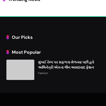
Our Picks
Most Popular
મુંબઈ રેમ્પ પર સફળતા મેળવ્યા પછી હવે
અભિનેત્રી એકતા જૈન અમદાવાદ ફેશન
વીકમાં પોતાની પ્રતિભા પ્રદર્શિત કરશે
Fashion