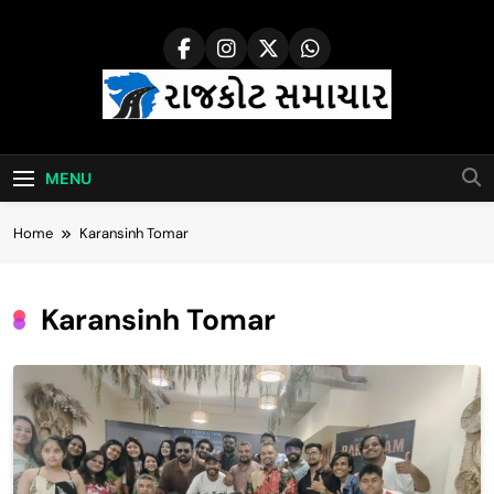
Skip
to
content
Rajkot Samachar
MENU
Home
Karansinh Tomar
Karansinh Tomar