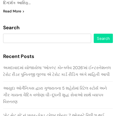
દિગ્દર્શક આસિફ…
Read More
Search
Search
Recent Posts
અમદાવાદમાં યોજાયેલા ‘ઓકલ્ટ કોન્ક્લેવ 2026’માં ઈન્ટરનેશનલ
ટેરોટ રીડર પુનિતજી લુલ્લા એ ટેરોટ કાર્ડ રીડિંગ અંગે માહિતી આપી
આયુદા ઓર્ગેનિક્સ દ્વારા ગુજરાતના 5 શહેરોમાં રિટેલ સ્ટોર્સ અને
ગીર ગાયના વૈદિક વલોણા ઘી-દૂધની શુદ્ધ સેવાઓ સાથે વ્યાપક
વિસ્તરણ
‘ગેટ સેટ ગો’ નું પાવર-પેક્ડ ટ્રેલર લોન્ચ: 7 ઓગસ્ટે રિલીઝ થઈ