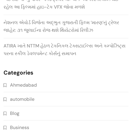
રહેલ આ ફિલ્મમાં હાઇ-ટેક VFX જોવા મળશે
નેશનલ એવોર્ડ વિજેતા અદ્ભુત ગુજરાતી ફિલ્મ ‘મારણ’નું ટ્રેલર
જાહેર: ૩૧ જુલાઈના રોજ થશે થિયેટરોમાં રિલીઝ
ATIRA ખાતે NTTM હેઠળ ટેકનિકલ ટેક્સટાઈલ્સ અને કમ્પોઝિટ્સ
પરના સ્કીલ ડેવલપમેન્ટ કોર્સનું સમાપન
Categories
Ahmedabad
automobile
Blog
Business