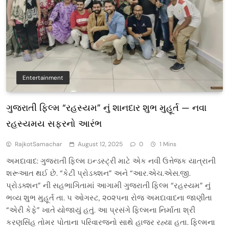
Entertainment
ગુજરાતી ફિલ્મ “રહસ્યમ” નું શાનદાર શુભ મુહૂર્ત — નવા
રહસ્યમય સફરનો આરંભ
RajkotSamachar
August 12, 2025
0
1 Mins
અમદાવાદ: ગુજરાતી ફિલ્મ ઇન્ડસ્ટ્રી માટે એક નવી ઉત્તેજક યાત્રાની
શરૂઆત થઈ છે. “કેટી પ્રોડક્શન” અને “આર.એચ.એસ.જી.
પ્રોડક્શન” ની સહભાગિતામાં આગામી ગુજરાતી ફિલ્મ “રહસ્યમ” નું
ભવ્ય શુભ મુહૂર્ત તા. ૫ ઓગસ્ટ, ૨૦૨૫ના રોજ અમદાવાદના જાણીતા
“એરી કેફે” ખાતે યોજાયું હતું. આ પ્રસંગે ફિલ્મના નિર્માતા શ્રી
કરણસિંહ તોમર પોતાના પરિવારજનો સાથે હાજર રહ્યા હતા. ફિલ્મના