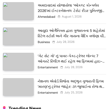
અમદાવાદમાં યોજાયેલા ‘ઓકલ્ટ કોન્ક્લેવ
2026’માં ઈન્ટરનેશનલ ટેરોટ રીડર પુનિતજી
લુલ્લા એ ટેરોટ કાર્ડ રીડિંગ અંગે માહિતી આપી
August 1, 2026
Ahmedabad
આયુદા ઓર્ગેનિક્સ દ્વારા ગુજરાતના 5 શહેરોમાં
રિટેલ સ્ટોર્સ અને ગીર ગાયના વૈદિક વલોણા ઘી-
દૂધની શુદ્ધ સેવાઓ સાથે વ્યાપક વિસ્તરણ
July 28, 2026
Business
‘ગેટ સેટ ગો’ નું પાવર-પેક્ડ ટ્રેલર લોન્ચ: 7
ઓગસ્ટે રિલીઝ થઈ રહેલ આ ફિલ્મમાં હાઇ-
ટેક VFX જોવા મળશે
July 28, 2026
Entertainment
નેશનલ એવોર્ડ વિજેતા અદ્ભુત ગુજરાતી ફિલ્મ
‘મારણ’નું ટ્રેલર જાહેર: ૩૧ જુલાઈના રોજ થશે
થિયેટરોમાં રિલીઝ
July 25, 2026
Entertainment
Trending News