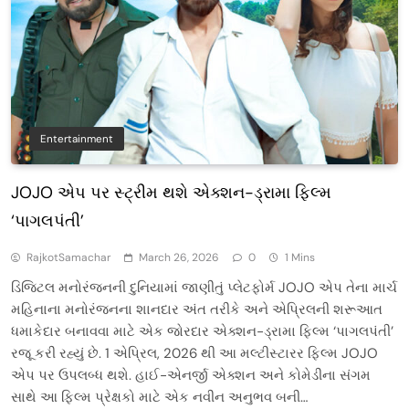
Entertainment
JOJO એપ પર સ્ટ્રીમ થશે એક્શન-ડ્રામા ફિલ્મ
‘પાગલપંતી’
RajkotSamachar
March 26, 2026
0
1 Mins
ડિજિટલ મનોરંજનની દુનિયામાં જાણીતું પ્લેટફોર્મ JOJO એપ તેના માર્ચ
મહિનાના મનોરંજનના શાનદાર અંત તરીકે અને એપ્રિલની શરૂઆત
ધમાકેદાર બનાવવા માટે એક જોરદાર એક્શન-ડ્રામા ફિલ્મ ‘પાગલપંતી’
રજૂ કરી રહ્યું છે. 1 એપ્રિલ, 2026 થી આ મલ્ટીસ્ટારર ફિલ્મ JOJO
એપ પર ઉપલબ્ધ થશે. હાઈ-એનર્જી એક્શન અને કોમેડીના સંગમ
સાથે આ ફિલ્મ પ્રેક્ષકો માટે એક નવીન અનુભવ બની…