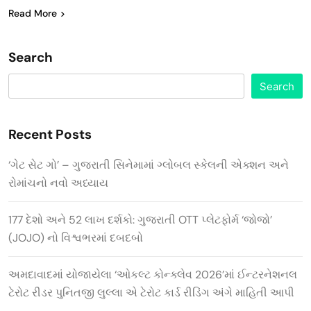
Read More
Search
Search
Recent Posts
‘ગેટ સેટ ગો’ – ગુજરાતી સિનેમામાં ગ્લોબલ સ્કેલની એક્શન અને
રોમાંચનો નવો અધ્યાય
177 દેશો અને 52 લાખ દર્શકો: ગુજરાતી OTT પ્લેટફોર્મ ‘જોજો’
(JOJO) નો વિશ્વભરમાં દબદબો
અમદાવાદમાં યોજાયેલા ‘ઓકલ્ટ કોન્ક્લેવ 2026’માં ઈન્ટરનેશનલ
ટેરોટ રીડર પુનિતજી લુલ્લા એ ટેરોટ કાર્ડ રીડિંગ અંગે માહિતી આપી