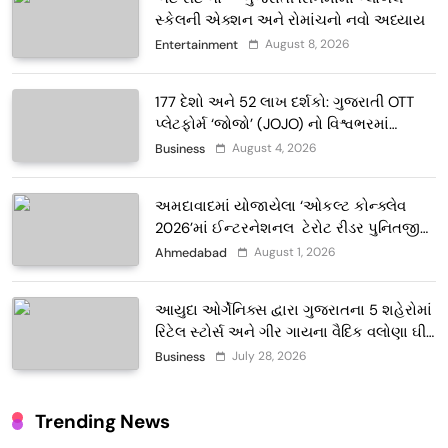
સ્કેલની એક્શન અને રોમાંચનો નવો અધ્યાય
August 8, 2026
Entertainment
177 દેશો અને 52 લાખ દર્શકો: ગુજરાતી OTT
પ્લેટફોર્મ ‘જોજો’ (JOJO) નો વિશ્વભરમાં
દબદબો
August 4, 2026
Business
અમદાવાદમાં યોજાયેલા ‘ઓકલ્ટ કોન્ક્લેવ
2026’માં ઈન્ટરનેશનલ ટેરોટ રીડર પુનિતજી
લુલ્લા એ ટેરોટ કાર્ડ રીડિંગ અંગે માહિતી આપી
August 1, 2026
Ahmedabad
આયુદા ઓર્ગેનિક્સ દ્વારા ગુજરાતના 5 શહેરોમાં
રિટેલ સ્ટોર્સ અને ગીર ગાયના વૈદિક વલોણા ઘી-
દૂધની શુદ્ધ સેવાઓ સાથે વ્યાપક વિસ્તરણ
July 28, 2026
Business
Trending News