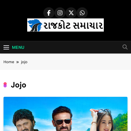
Skip
to
content
Rajkot Samachar
MENU
Home
jojo
Jojo