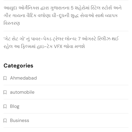
આયુદા ઓર્ગેનિક્સ દ્વારા ગુજરાતના 5 શહેરોમાં રિટેલ સ્ટોર્સ અને
ગીર ગાયના વૈદિક વલોણા ઘી-દૂધની શુદ્ધ સેવાઓ સાથે વ્યાપક
વિસ્તરણ
‘ગેટ સેટ ગો’ નું પાવર-પેક્ડ ટ્રેલર લોન્ચ: 7 ઓગસ્ટે રિલીઝ થઈ
રહેલ આ ફિલ્મમાં હાઇ-ટેક VFX જોવા મળશે
Categories
Ahmedabad
automobile
Blog
Business