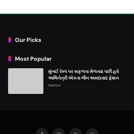
Our Picks
Most Popular
મુંબઈ રેમ્પ પર સફળતા મેળવ્યા પછી હવે
અભિનેત્રી એકતા જૈન અમદાવાદ ફેશન
વીકમાં પોતાની પ્રતિભા પ્રદર્શિત કરશે
Fashion