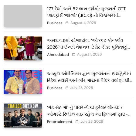
177 દેશો અને 52 લાખ દર્શકો: ગુજરાતી OTT
પ્લેટફોર્મ ‘જોજો’ (JOJO) નો વિશ્વભરમાં
દબદબો
August 4, 2026
Business
અમદાવાદમાં યોજાયેલા ‘ઓકલ્ટ કોન્ક્લેવ
2026’માં ઈન્ટરનેશનલ ટેરોટ રીડર પુનિતજી
લુલ્લા એ ટેરોટ કાર્ડ રીડિંગ અંગે માહિતી આપી
August 1, 2026
Ahmedabad
આયુદા ઓર્ગેનિક્સ દ્વારા ગુજરાતના 5 શહેરોમાં
રિટેલ સ્ટોર્સ અને ગીર ગાયના વૈદિક વલોણા ઘી-
દૂધની શુદ્ધ સેવાઓ સાથે વ્યાપક વિસ્તરણ
July 28, 2026
Business
‘ગેટ સેટ ગો’ નું પાવર-પેક્ડ ટ્રેલર લોન્ચ: 7
ઓગસ્ટે રિલીઝ થઈ રહેલ આ ફિલ્મમાં હાઇ-
ટેક VFX જોવા મળશે
July 28, 2026
Entertainment