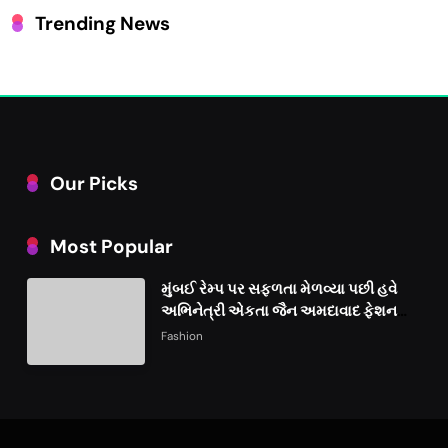
Trending News
Our Picks
Most Popular
મુંબઈ રેમ્પ પર સફળતા મેળવ્યા પછી હવે
અભિનેત્રી એકતા જૈન અમદાવાદ ફેશન
વીકમાં પોતાની પ્રતિભા પ્રદર્શિત કરશે
Fashion