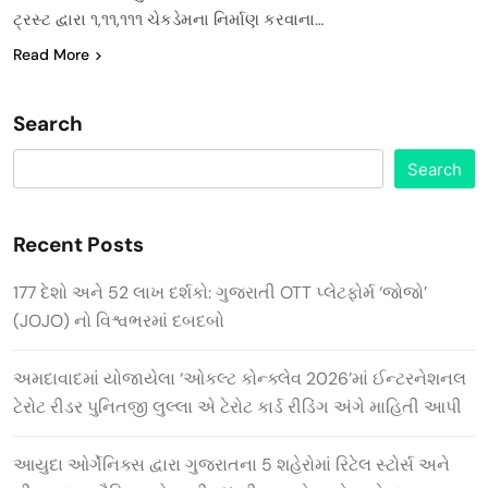
ટ્રસ્ટ દ્વારા ૧,૧૧,૧૧૧ ચેકડેમના નિર્માણ કરવાના…
Read More
Search
Search
Recent Posts
177 દેશો અને 52 લાખ દર્શકો: ગુજરાતી OTT પ્લેટફોર્મ ‘જોજો’
(JOJO) નો વિશ્વભરમાં દબદબો
અમદાવાદમાં યોજાયેલા ‘ઓકલ્ટ કોન્ક્લેવ 2026’માં ઈન્ટરનેશનલ
ટેરોટ રીડર પુનિતજી લુલ્લા એ ટેરોટ કાર્ડ રીડિંગ અંગે માહિતી આપી
આયુદા ઓર્ગેનિક્સ દ્વારા ગુજરાતના 5 શહેરોમાં રિટેલ સ્ટોર્સ અને