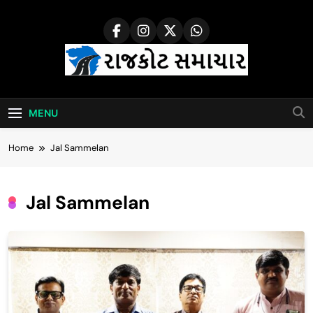
Skip
to
content
Rajkot Samachar
MENU
Home
Jal Sammelan
Jal Sammelan