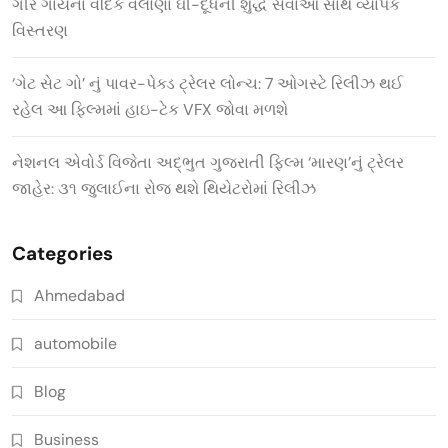
ગીર ગાયના વૈદિક વલોણા ઘી-દૂધની શુદ્ધ સેવાઓ સાથે વ્યાપક
વિસ્તરણ
‘ગેટ સેટ ગો’ નું પાવર-પેક્ડ ટ્રેલર લોન્ચ: 7 ઓગસ્ટે રિલીઝ થઈ
રહેલ આ ફિલ્મમાં હાઇ-ટેક VFX જોવા મળશે
નેશનલ એવોર્ડ વિજેતા અદ્ભુત ગુજરાતી ફિલ્મ ‘મારણ’નું ટ્રેલર
જાહેર: ૩૧ જુલાઈના રોજ થશે થિયેટરોમાં રિલીઝ
Categories
Ahmedabad
automobile
Blog
Business