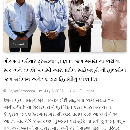
Gujarat
ગીરગંગા પરીવાર ટ્રસ્ટના ૧,૧૧,૧૧૧ જળ સંચય ના કાર્યના
સંકલ્પને મળશે બળ,સી.આર.પાટીલ સાહેબશ્રી ની હાજરીમાં
જળ સંમેલન અને ૧૨ ટાટા હિટાચીનું લોકાર્પણ
RajkotSamachar
July 8, 2025
0
1 Mins
દેશના પ્રધાનમંત્રી શ્રી નરેન્દ્ર મોદી સાહેબના “જળ સંચય જન
ભાગીદારીથી” ના વિચારધારા ને પ્રતિષ્ઠિત કરતા ભારત સરકારના
કેન્દ્રીય જળ શક્તિ મંત્રીશ્રી સી.આર.પાટીલ દ્વારા આ કાર્ય ને વેગ
આપવા માટે વૈશ્વિક સ્તરે જળનું જતન કરી સૃષ્ટિ ના સર્વે જીવજંતુ, પશુ-
પક્ષી અને જન ની સુખાકારી માટે કાર્ય કરતી સંસ્થા ગીરગંગા પરિવાર