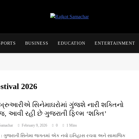
Rajkot Samachar
SPORTS
BUSINESS
EDUCATION
ENTERTAINMENT
stival 2026
ેબ્રુઆરીએ સિનેમાઘરોમાં ગુંજશે નારી શક્તિનો
, આવી રહી છે ગુજરાતી ફિલ્મ ‘શક્તિ’
Samachar
February 9, 2026
0
1 Mins
 : ગુજરાતી સિનેમા જગતમાં એક નવો ઇતિહાસ રચવા અને સામાજિક