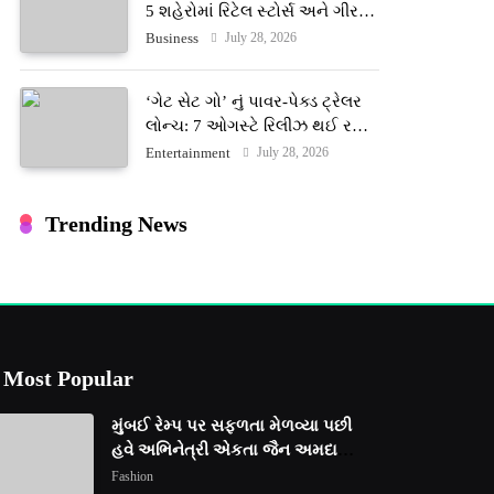
5 શહેરોમાં રિટેલ સ્ટોર્સ અને ગીર
ગાયના વૈદિક વલોણા ઘી-દૂધની શુદ્ધ
July 28, 2026
Business
સેવાઓ સાથે વ્યાપક વિસ્તરણ
‘ગેટ સેટ ગો’ નું પાવર-પેક્ડ ટ્રેલર
લોન્ચ: 7 ઓગસ્ટે રિલીઝ થઈ રહેલ
આ ફિલ્મમાં હાઇ-ટેક VFX જોવા
July 28, 2026
Entertainment
મળશે
Trending News
Most Popular
મુંબઈ રેમ્પ પર સફળતા મેળવ્યા પછી
હવે અભિનેત્રી એકતા જૈન અમદાવાદ
ફેશન વીકમાં પોતાની પ્રતિભા
Fashion