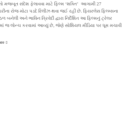
નો મજબૂત સંદેશ ફેલાવવા માટે ફિલ્મ ‘શક્તિ’ આગામી 27
આરીના રોજ મોટા પડદે રિલીઝ થવા જઈ રહી છે. ફિયરલેસ ફિલ્મ્સના
ઠળ બનેલી અને ભાવિન ત્રિવેદી દ્વારા નિર્દેશિત આ ફિલ્મનું ટ્રેલર
ાં જ લોન્ચ કરવામાં આવ્યું છે, જેણે સોશિયલ મીડિયા પર ધૂમ મચાવી
ore