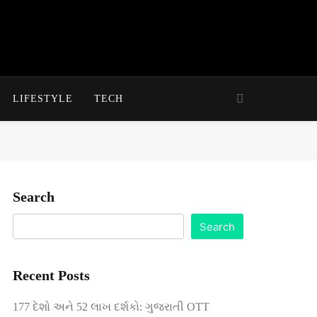
LIFESTYLE
TECH
Search
Search
Recent Posts
177 દેશો અને 52 લાખ દર્શકો: ગુજરાતી OTT