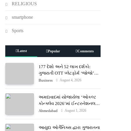
RELIGIOUS
smartphone
Sports
Latest
Popular
Comments
177 દેશો અને 52 લાખ દર્શકો:
ગુજરાતી OTT પ્લેટફોર્મ ‘જોજો’
(JOJO) નો વિશ્વભરમાં દબદબો
August 4, 2026
Business
અમદાવાદમાં યોજાયેલા ‘ઓકલ્ટ
કોન્ક્લેવ 2026’માં ઈન્ટરનેશનલ
ટેરોટ રીડર પુનિતજી લુલ્લા એ ટેરોટ
August 1, 2026
Ahmedabad
કાર્ડ રીડિંગ અંગે માહિતી આપી
આયુદા ઓર્ગેનિક્સ દ્વારા ગુજરાતના