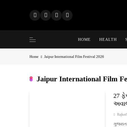
Skip
to
content
HOME
HEALTH
Home
Jaipur International Film Festival 2026
Jaipur International Film Fe
27 ફ
અવાજ
Rajkot
ગુજરાત