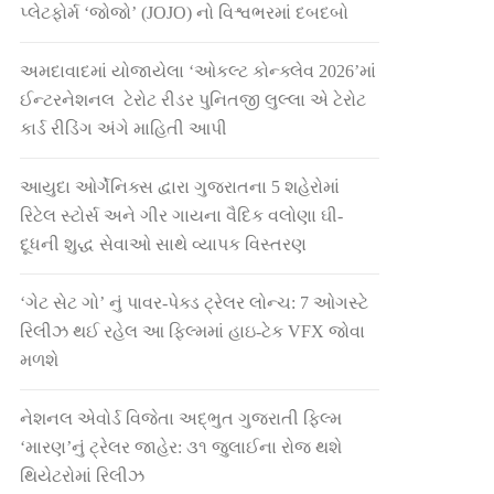
પ્લેટફોર્મ ‘જોજો’ (JOJO) નો વિશ્વભરમાં દબદબો
અમદાવાદમાં યોજાયેલા ‘ઓકલ્ટ કોન્ક્લેવ 2026’માં
ઈન્ટરનેશનલ ટેરોટ રીડર પુનિતજી લુલ્લા એ ટેરોટ
કાર્ડ રીડિંગ અંગે માહિતી આપી
આયુદા ઓર્ગેનિક્સ દ્વારા ગુજરાતના 5 શહેરોમાં
રિટેલ સ્ટોર્સ અને ગીર ગાયના વૈદિક વલોણા ઘી-
દૂધની શુદ્ધ સેવાઓ સાથે વ્યાપક વિસ્તરણ
‘ગેટ સેટ ગો’ નું પાવર-પેક્ડ ટ્રેલર લોન્ચ: 7 ઓગસ્ટે
રિલીઝ થઈ રહેલ આ ફિલ્મમાં હાઇ-ટેક VFX જોવા
મળશે
નેશનલ એવોર્ડ વિજેતા અદ્ભુત ગુજરાતી ફિલ્મ
‘મારણ’નું ટ્રેલર જાહેર: ૩૧ જુલાઈના રોજ થશે
થિયેટરોમાં રિલીઝ