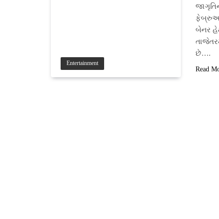
જાગૃતિ
ફેબ્રુ
બેનર હે
તાજેતરમ
છે….
Entertainment
Read M