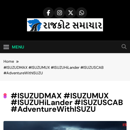
Skip
to
content
Rajkot Samachar
MENU
Home
#ISUZUDMAX #ISUZUMUX #ISUZUHiLander #ISUZUSCAB
#AdventureWithISUZU
#ISUZUDMAX #ISUZUMUX
#ISUZUHiLander #ISUZUSCAB
#AdventureWithISUZU