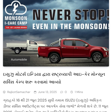
Automobile
ઇસુઝુ મોટર્સ ઇન્ડિયા દ્વારા રાષ્ટ્રવ્યાપી આઇ-કેર મોન્સૂન
સર્વિસ કેમ્પ શરૂ કરવામાં આવ્યો
RajkotSamachar
June 13, 2025
0
1 Mins
ગ્રાહકો 16 થી 21 જૂન 2025 સુધી તમામ ISUZU (ઇસુઝુ) અધિકૃત
ડીલર સર્વિસ આઉટલેટ્સ પર આકર્ષક સેવા લાભો* મેળવી શકે છે. 11 જૂન