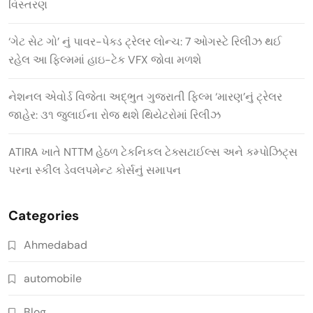
વિસ્તરણ
‘ગેટ સેટ ગો’ નું પાવર-પેક્ડ ટ્રેલર લોન્ચ: 7 ઓગસ્ટે રિલીઝ થઈ
રહેલ આ ફિલ્મમાં હાઇ-ટેક VFX જોવા મળશે
નેશનલ એવોર્ડ વિજેતા અદ્ભુત ગુજરાતી ફિલ્મ ‘મારણ’નું ટ્રેલર
જાહેર: ૩૧ જુલાઈના રોજ થશે થિયેટરોમાં રિલીઝ
ATIRA ખાતે NTTM હેઠળ ટેકનિકલ ટેક્સટાઈલ્સ અને કમ્પોઝિટ્સ
પરના સ્કીલ ડેવલપમેન્ટ કોર્સનું સમાપન
Categories
Ahmedabad
automobile
Blog