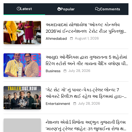
Latest
Popular
Comments
અમદાવાદમાં યોજાયેલા ‘ઓકલ્ટ કોન્ક્લેવ
2026’માં ઈન્ટરનેશનલ ટેરોટ રીડર પુનિતજી
લુલ્લા એ ટેરોટ કાર્ડ રીડિંગ અંગે માહિતી આપી
August 1, 2026
Ahmedabad
આયુદા ઓર્ગેનિક્સ દ્વારા ગુજરાતના 5 શહેરોમાં
રિટેલ સ્ટોર્સ અને ગીર ગાયના વૈદિક વલોણા ઘી-
દૂધની શુદ્ધ સેવાઓ સાથે વ્યાપક વિસ્તરણ
July 28, 2026
Business
‘ગેટ સેટ ગો’ નું પાવર-પેક્ડ ટ્રેલર લોન્ચ: 7
ઓગસ્ટે રિલીઝ થઈ રહેલ આ ફિલ્મમાં હાઇ-
ટેક VFX જોવા મળશે
July 28, 2026
Entertainment
નેશનલ એવોર્ડ વિજેતા અદ્ભુત ગુજરાતી ફિલ્મ
‘મારણ’નું ટ્રેલર જાહેર: ૩૧ જુલાઈના રોજ થશે