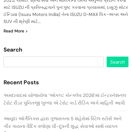
2025, ચેન્નાઈ: શ્રેષ્ઠ સેવા અને માલિકીનો ઉચ્ચ અનુભવ પ્રદાન કરવા
માટે ISUZU ની પ્રતિબદ્ધતાને પુનઃપુષ્ટ કરવાના પ્રયાસમાં, ઇસુઝુ મોટર
ઈન્ડિયા (Isuzu Motors India) તેના ISUZU D-MAX પિક-અપ્સ અને
SUV ની શ્રેણી માટે…
Read More
Search
Search
Recent Posts
અમદાવાદમાં યોજાયેલા ‘ઓકલ્ટ કોન્ક્લેવ 2026’માં ઈન્ટરનેશનલ
ટેરોટ રીડર પુનિતજી લુલ્લા એ ટેરોટ કાર્ડ રીડિંગ અંગે માહિતી આપી
આયુદા ઓર્ગેનિક્સ દ્વારા ગુજરાતના 5 શહેરોમાં રિટેલ સ્ટોર્સ અને
ગીર ગાયના વૈદિક વલોણા ઘી-દૂધની શુદ્ધ સેવાઓ સાથે વ્યાપક