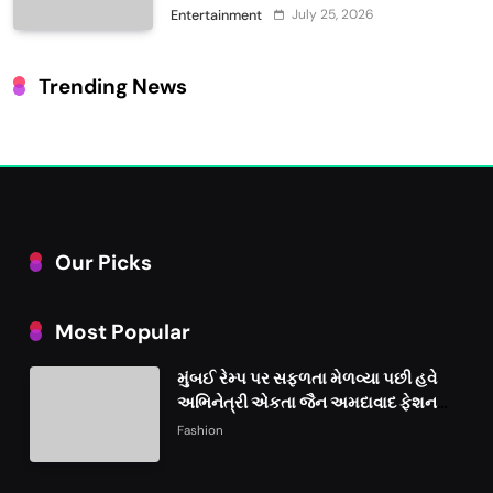
થિયેટરોમાં રિલીઝ
July 25, 2026
Entertainment
Trending News
Our Picks
Most Popular
મુંબઈ રેમ્પ પર સફળતા મેળવ્યા પછી હવે
અભિનેત્રી એકતા જૈન અમદાવાદ ફેશન
વીકમાં પોતાની પ્રતિભા પ્રદર્શિત કરશે
Fashion