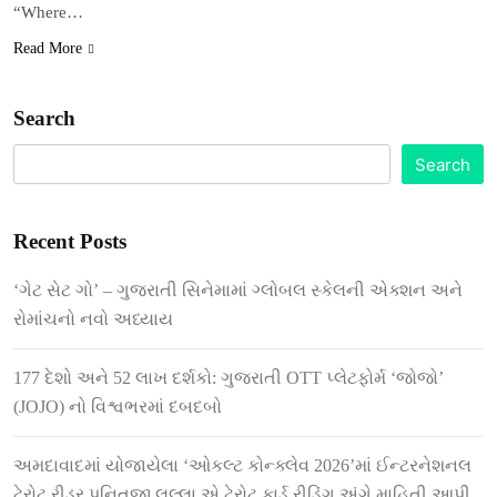
“Where…
Read More
Search
Search
Recent Posts
‘ગેટ સેટ ગો’ – ગુજરાતી સિનેમામાં ગ્લોબલ સ્કેલની એક્શન અને
રોમાંચનો નવો અધ્યાય
177 દેશો અને 52 લાખ દર્શકો: ગુજરાતી OTT પ્લેટફોર્મ ‘જોજો’
(JOJO) નો વિશ્વભરમાં દબદબો
અમદાવાદમાં યોજાયેલા ‘ઓકલ્ટ કોન્ક્લેવ 2026’માં ઈન્ટરનેશનલ
ટેરોટ રીડર પુનિતજી લુલ્લા એ ટેરોટ કાર્ડ રીડિંગ અંગે માહિતી આપી