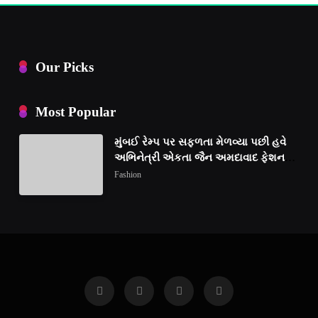
Our Picks
Most Popular
મુંબઈ રેમ્પ પર સફળતા મેળવ્યા પછી હવે
અભિનેત્રી એકતા જૈન અમદાવાદ ફેશન
વીકમાં પોતાની પ્રતિભા પ્રદર્શિત કરશે
Fashion