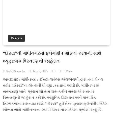
Business
“ઈસ્ટા”ની ગાંધીનગરમાં ફ્લેગશીપ શોરૂમ કરવાની સાથે
વ્યૂહાત્મક વિસ્તરણની જાહેરાત
RajkotSamachar
July 5, 2025
0
1 Mins
અમદાવાદ / ગાંધીનગર : ઈસ્ટા જવેલ્સ એલએલપી દ્વારા નવા ચેનલ
સ્ટોર “ઈસ્ટા”ના લોન્ચની ઘોષણા .કરવામાં આવી છે. ગાંધીનગરમાં
સરગાસણ ખાતે પ્રથમ શો રૂમ શરૂ કરીને સંસ્થાએ સત્તાવાર
વિસ્તરણની જાહેરાત કરી છે. આધુનિક ડિઝાઇન અને પારંપરિક
શિલ્પકલાના સમન્વય સાથે ” ઈસ્ટા” હવે તેના પ્રથમ ફ્લેગશીપ રિટેલ
શોરૂમ સાથે ગાંધીનગરના ઝડપી વિકસતા માર્કેટમાં પ્રવેશી રહ્યું છે.