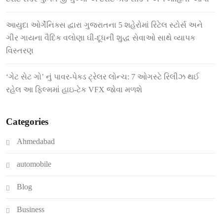
આયુદા ઓર્ગેનિક્સ દ્વારા ગુજરાતના 5 શહેરોમાં રિટેલ સ્ટોર્સ અને
ગીર ગાયના વૈદિક વલોણા ઘી-દૂધની શુદ્ધ સેવાઓ સાથે વ્યાપક
વિસ્તરણ
‘ગેટ સેટ ગો’ નું પાવર-પેક્ડ ટ્રેલર લોન્ચ: 7 ઓગસ્ટે રિલીઝ થઈ
રહેલ આ ફિલ્મમાં હાઇ-ટેક VFX જોવા મળશે
Categories
Ahmedabad
automobile
Blog
Business