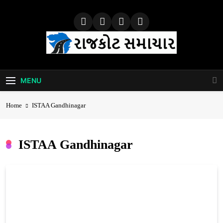
Skip
to
content
Rajkot Samachar
MENU
Home
ISTAA Gandhinagar
ISTAA Gandhinagar