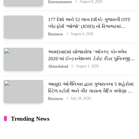
August 8, 2026
Entertainment
177 દેશો અને 52 લાખ દર્શકો: ગુજરાતી OTT
પ્લેટફોર્મ ‘જોજો’ (JOJO) નો વિશ્વભરમાં
દબદબો
August 4, 2026
Business
અમદાવાદમાં યોજાયેલા ‘ઓકલ્ટ કોન્ક્લેવ
2026’માં ઈન્ટરનેશનલ ટેરોટ રીડર પુનિતજી
લુલ્લા એ ટેરોટ કાર્ડ રીડિંગ અંગે માહિતી આપી
August 1, 2026
Ahmedabad
આયુદા ઓર્ગેનિક્સ દ્વારા ગુજરાતના 5 શહેરોમાં
રિટેલ સ્ટોર્સ અને ગીર ગાયના વૈદિક વલોણા ઘી-
દૂધની શુદ્ધ સેવાઓ સાથે વ્યાપક વિસ્તરણ
July 28, 2026
Business
Trending News