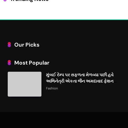
Our Picks
Most Popular
મુંબઈ રેમ્પ પર સફળતા મેળવ્યા પછી હવે
અભિનેત્રી એકતા જૈન અમદાવાદ ફેશન
વીકમાં પોતાની પ્રતિભા પ્રદર્શિત કરશે
Fashion