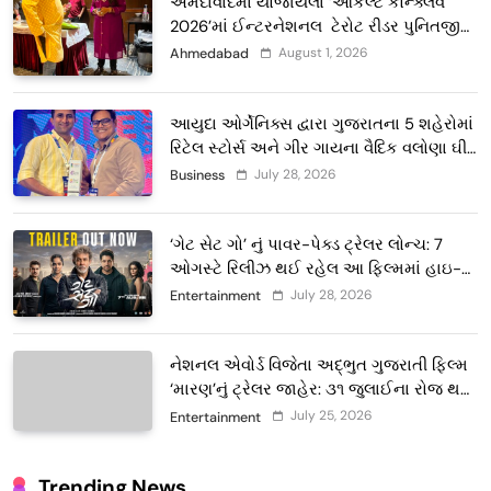
અમદાવાદમાં યોજાયેલા ‘ઓકલ્ટ કોન્ક્લેવ
2026’માં ઈન્ટરનેશનલ ટેરોટ રીડર પુનિતજી
લુલ્લા એ ટેરોટ કાર્ડ રીડિંગ અંગે માહિતી આપી
August 1, 2026
Ahmedabad
આયુદા ઓર્ગેનિક્સ દ્વારા ગુજરાતના 5 શહેરોમાં
રિટેલ સ્ટોર્સ અને ગીર ગાયના વૈદિક વલોણા ઘી-
દૂધની શુદ્ધ સેવાઓ સાથે વ્યાપક વિસ્તરણ
July 28, 2026
Business
‘ગેટ સેટ ગો’ નું પાવર-પેક્ડ ટ્રેલર લોન્ચ: 7
ઓગસ્ટે રિલીઝ થઈ રહેલ આ ફિલ્મમાં હાઇ-
ટેક VFX જોવા મળશે
July 28, 2026
Entertainment
નેશનલ એવોર્ડ વિજેતા અદ્ભુત ગુજરાતી ફિલ્મ
‘મારણ’નું ટ્રેલર જાહેર: ૩૧ જુલાઈના રોજ થશે
થિયેટરોમાં રિલીઝ
July 25, 2026
Entertainment
Trending News