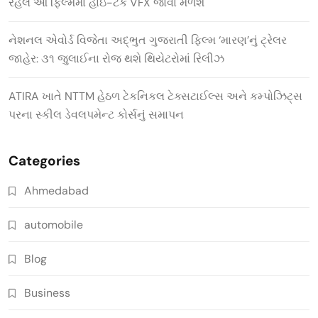
રહેલ આ ફિલ્મમાં હાઇ-ટેક VFX જોવા મળશે
નેશનલ એવોર્ડ વિજેતા અદ્ભુત ગુજરાતી ફિલ્મ ‘મારણ’નું ટ્રેલર
જાહેર: ૩૧ જુલાઈના રોજ થશે થિયેટરોમાં રિલીઝ
ATIRA ખાતે NTTM હેઠળ ટેકનિકલ ટેક્સટાઈલ્સ અને કમ્પોઝિટ્સ
પરના સ્કીલ ડેવલપમેન્ટ કોર્સનું સમાપન
Categories
Ahmedabad
automobile
Blog
Business