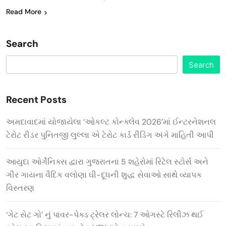
Read More
Search
Search
Recent Posts
અમદાવાદમાં યોજાયેલા ‘ઓકલ્ટ કોન્ક્લેવ 2026’માં ઈન્ટરનેશનલ
ટેરોટ રીડર પુનિતજી લુલ્લા એ ટેરોટ કાર્ડ રીડિંગ અંગે માહિતી આપી
આયુદા ઓર્ગેનિક્સ દ્વારા ગુજરાતના 5 શહેરોમાં રિટેલ સ્ટોર્સ અને
ગીર ગાયના વૈદિક વલોણા ઘી-દૂધની શુદ્ધ સેવાઓ સાથે વ્યાપક
વિસ્તરણ
‘ગેટ સેટ ગો’ નું પાવર-પેક્ડ ટ્રેલર લોન્ચ: 7 ઓગસ્ટે રિલીઝ થઈ