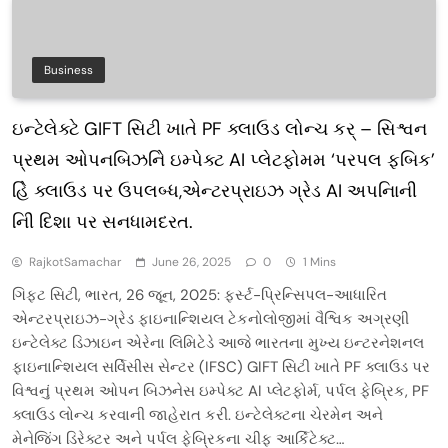
Business
ઇન્ટેલેક્ટે GIFT સિટી ખાતે PF ક્લાઉડ લોન્ચ કર્ – સિશ્વન
પ્રથમ ઓપનબિઝનેિ ઇમ્પેક્ટ AI પ્લેટફોમમ ‘પરપલ ફબિક’
હિે ક્લાઉડ પર ઉપલબ્ધ,એન્ટરપ્રાઇઝ ગ્રેડ AI અપનિાની
નિી દિશા પર સનધામદરત.
RajkotSamachar
June 26, 2025
0
1 Mins
ગિફ્ટ સિટી, ભારત, 26 જૂન, 2025: ફર્સ્ટ-પ્રિન્સિપલ-આધારિત
એન્ટરપ્રાઇઝ-ગ્રેડ ફાઇનાન્શિયલ ટેકનોલોજીમાં વૈશ્વિક અગ્રણી
ઇન્ટેલેક્ટ ડિઝાઇન એરેના લિમિટેડે આજે ભારતના મુખ્ય ઇન્ટરનેશનલ
ફાઇનાન્શિયલ સર્વિસીસ સેન્ટર (IFSC) GIFT સિટી ખાતે PF ક્લાઉડ પર
વિશ્વનું પ્રથમ ઓપન બિઝનેસ ઇમ્પેક્ટ AI પ્લેટફોર્મ, પર્પલ ફેબ્રિક, PF
ક્લાઉડ લોન્ચ કરવાની જાહેરાત કરી. ઇન્ટેલેક્ટના ચેરમેન અને
મેનેજિંગ ડિરેક્ટર અને પર્પલ ફેબ્રિકના ચીફ આર્કિટેક્ટ…