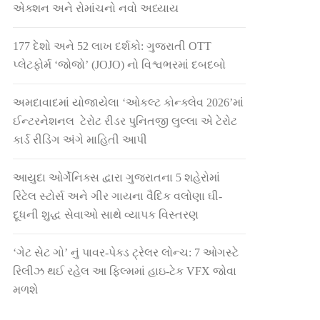
એક્શન અને રોમાંચનો નવો અધ્યાય
177 દેશો અને 52 લાખ દર્શકો: ગુજરાતી OTT
પ્લેટફોર્મ ‘જોજો’ (JOJO) નો વિશ્વભરમાં દબદબો
અમદાવાદમાં યોજાયેલા ‘ઓકલ્ટ કોન્ક્લેવ 2026’માં
ઈન્ટરનેશનલ ટેરોટ રીડર પુનિતજી લુલ્લા એ ટેરોટ
કાર્ડ રીડિંગ અંગે માહિતી આપી
આયુદા ઓર્ગેનિક્સ દ્વારા ગુજરાતના 5 શહેરોમાં
રિટેલ સ્ટોર્સ અને ગીર ગાયના વૈદિક વલોણા ઘી-
દૂધની શુદ્ધ સેવાઓ સાથે વ્યાપક વિસ્તરણ
‘ગેટ સેટ ગો’ નું પાવર-પેક્ડ ટ્રેલર લોન્ચ: 7 ઓગસ્ટે
રિલીઝ થઈ રહેલ આ ફિલ્મમાં હાઇ-ટેક VFX જોવા
મળશે