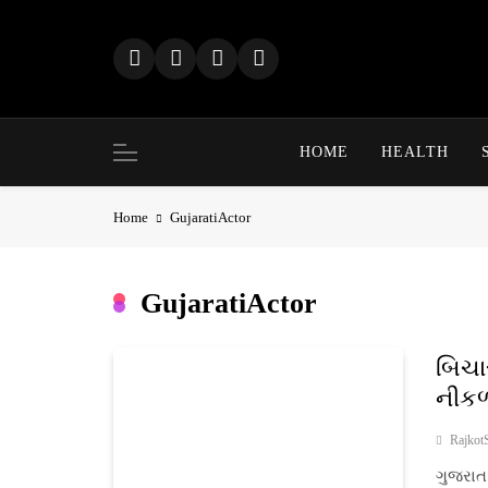
Skip
to
content
HOME
HEALTH
Home
GujaratiActor
GujaratiActor
બિચા
નીકળ
Rajkot
ગુજરાત 