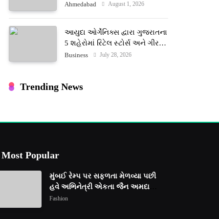
ટેરોટ રીડર પુનિતજી લુલ્લા એ ટેરોટ
August 1, 2026
Ahmedabad
કાર્ડ રીડિંગ અંગે માહિતી આપી
આયુદા ઓર્ગેનિક્સ દ્વારા ગુજરાતના
5 શહેરોમાં રિટેલ સ્ટોર્સ અને ગીર
ગાયના વૈદિક વલોણા ઘી-દૂધની શુદ્ધ
July 28, 2026
Business
સેવાઓ સાથે વ્યાપક વિસ્તરણ
Trending News
Most Popular
મુંબઈ રેમ્પ પર સફળતા મેળવ્યા પછી
હવે અભિનેત્રી એકતા જૈન અમદાવાદ
ફેશન વીકમાં પોતાની પ્રતિભા
Fashion
પ્રદર્શિત કરશે