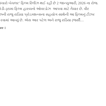
બિચારો બેચલર’ ફિલ્મ રિલીઝ થઈ રહી છે 2 જાન્યુઆરી, 2026 ના રોજ.
ડી-ડ્રામા ફિલ્મ હાસ્યનો ઓવરડોઝ આપવા માટે તૈયાર છે. વીર
ોઝની રાજુ રાડિયા પ્રોડક્શન્સના સહયોગ સાથેની આ ફિલ્મનું ટીઝર
રવામાં આવ્યું છે. એસ આર પટેલ અને રાજુ રાડિયા (જર્સી…
ore