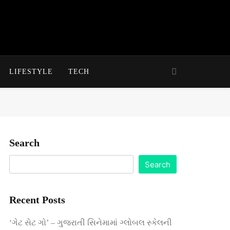
LIFESTYLE
TECH
Search
Search
Recent Posts
‘ગેટ સેટ ગો’ – ગુજરાતી સિનેમામાં ગ્લોબલ સ્કેલની