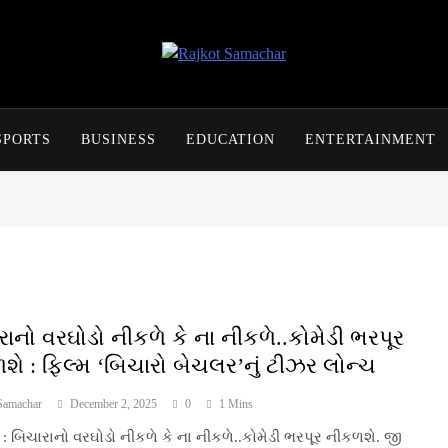
Rajkot Samachar
SPORTS
BUSINESS
EDUCATION
ENTERTAINMENT
રાનો વરઘોડો નીકળે કે ના નીકળે..કોમેડી ભરપૂર
શે : ફિલ્મ ‘બિચારો બેચલર’નું ટીઝર લોન્ચ
Samachar
December 2, 2025
0
1 Mins
: બિચારાનો વરઘોડો નીકળે કે ના નીકળે..કોમેડી ભરપૂર નીકળશે. જી