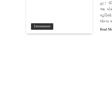
હા ! ‘
આ કોમે
સ્ટુડિય
લોન્ચ ક
Entertainment
Read M