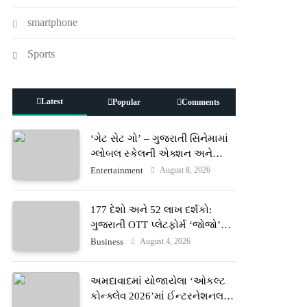
smartphone
Sports
Latest
Popular
Comments
‘ગેટ સેટ ગો’ – ગુજરાતી સિનેમામાં
ગ્લોબલ સ્કેલની એક્શન અને
રોમાંચનો નવો અધ્યાય
August 8, 2026
Entertainment
177 દેશો અને 52 લાખ દર્શકો:
ગુજરાતી OTT પ્લેટફોર્મ ‘જોજો’
(JOJO) નો વિશ્વભરમાં દબદબો
August 4, 2026
Business
અમદાવાદમાં યોજાયેલા ‘ઓકલ્ટ
કોન્ક્લેવ 2026’માં ઈન્ટરનેશનલ