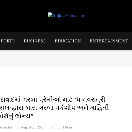
Rajkot Samachar
SPORTS
BUSINESS
EDUCATION
ENTERTAINMENT
ાવાદમાં ગરબા પ્રેમીઓ માટે ‘ધ નવરાત્રી
યલ’દ્વારા ખાસ ગરબા વર્કશોપ અને માહિતી
ફોર્મનું લોન્ચ”
Samachar
August 20, 2025
0
1 Mins