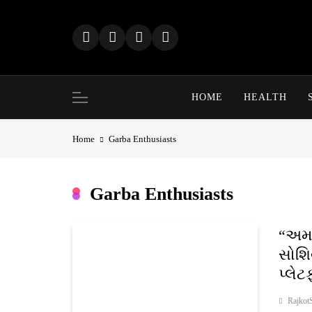
Skip
to
content
HOME
HEALTH
Home
Garba Enthusiasts
Garba Enthusiasts
“અમદ
સોશિ
પ્લેટ
Rajkot