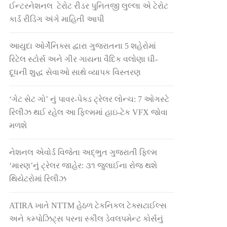
ઈન્ટરનેશનલ ટેરોટ રીડર પુનિતજી લુલ્લા એ ટેરોટ
કાર્ડ રીડિંગ અંગે માહિતી આપી
આયુદા ઓર્ગેનિક્સ દ્વારા ગુજરાતના 5 શહેરોમાં
રિટેલ સ્ટોર્સ અને ગીર ગાયના વૈદિક વલોણા ઘી-
દૂધની શુદ્ધ સેવાઓ સાથે વ્યાપક વિસ્તરણ
‘ગેટ સેટ ગો’ નું પાવર-પેક્ડ ટ્રેલર લોન્ચ: 7 ઓગસ્ટે
રિલીઝ થઈ રહેલ આ ફિલ્મમાં હાઇ-ટેક VFX જોવા
મળશે
નેશનલ એવોર્ડ વિજેતા અદ્ભુત ગુજરાતી ફિલ્મ
‘મારણ’નું ટ્રેલર જાહેર: ૩૧ જુલાઈના રોજ થશે
થિયેટરોમાં રિલીઝ
ATIRA ખાતે NTTM હેઠળ ટેકનિકલ ટેક્સટાઈલ્સ
અને કમ્પોઝિટ્સ પરના સ્કીલ ડેવલપમેન્ટ કોર્સનું