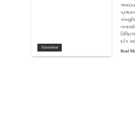
અમદાવા
પ્રથમવ
કોમ્યુન
બનાવશે
ડિજિટલ 
દરેક 
Ahmedabad
Read M