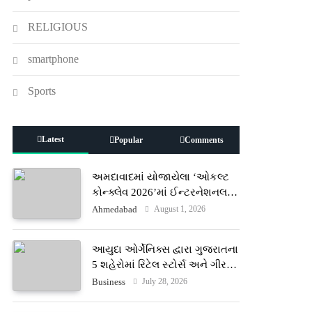
RELIGIOUS
smartphone
Sports
Latest
Popular
Comments
અમદાવાદમાં યોજાયેલા ‘ઓકલ્ટ
કોન્ક્લેવ 2026’માં ઈન્ટરનેશનલ
ટેરોટ રીડર પુનિતજી લુલ્લા એ ટેરોટ
August 1, 2026
Ahmedabad
કાર્ડ રીડિંગ અંગે માહિતી આપી
આયુદા ઓર્ગેનિક્સ દ્વારા ગુજરાતના
5 શહેરોમાં રિટેલ સ્ટોર્સ અને ગીર
ગાયના વૈદિક વલોણા ઘી-દૂધની શુદ્ધ
July 28, 2026
Business
સેવાઓ સાથે વ્યાપક વિસ્તરણ