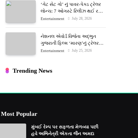
‘ગેટ સેટ ગો’ નું પાવર-પેક્ડ ટ્રેલર
લોન્ચ: 7 ઓગસ્ટે રિલીઝ થઈ રહેલ
આ ફિલ્મમાં હાઇ-ટેક VFX જોવા
July 28, 2026
Entertainment
મળશે
નેશનલ એવોર્ડ વિજેતા અદ્ભુત
ગુજરાતી ફિલ્મ ‘મારણ’નું ટ્રેલર
જાહેર: ૩૧ જુલાઈના રોજ થશે
July 25, 2026
Entertainment
થિયેટરોમાં રિલીઝ
Trending News
Most Popular
મુંબઈ રેમ્પ પર સફળતા મેળવ્યા પછી
હવે અભિનેત્રી એકતા જૈન અમદાવાદ