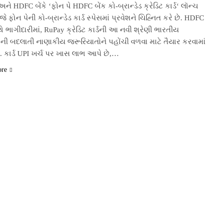
અને HDFC બેંકે ‘ફોન પે HDFC બેંક કો-બ્રાન્ડેડ ક્રેડિટ કાર્ડ‘ લૉન્ચ
ે, જે ફોન પેની કો-બ્રાન્ડેડ કાર્ડ સ્પેસમાં પ્રવેશને ચિહ્નિત કરે છે. HDFC
થે ભાગીદારીમાં, RuPay ક્રેડિટ કાર્ડની આ નવી શ્રેણી ભારતીય
ોની બદલાતી નાણાકીય જરૂરિયાતોને પહોંચી વળવા માટે તૈયાર કરવામાં
. કાર્ડ UPI ખર્ચ પર ખાસ લાભ આપે છે,…
ore