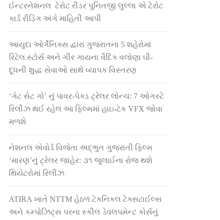
ઈન્ટરનેશનલ ટેરોટ રીડર પુનિતજી લુલ્લા એ ટેરોટ
કાર્ડ રીડિંગ અંગે માહિતી આપી
આયુદા ઓર્ગેનિક્સ દ્વારા ગુજરાતના 5 શહેરોમાં
રિટેલ સ્ટોર્સ અને ગીર ગાયના વૈદિક વલોણા ઘી-
દૂધની શુદ્ધ સેવાઓ સાથે વ્યાપક વિસ્તરણ
‘ગેટ સેટ ગો’ નું પાવર-પેક્ડ ટ્રેલર લોન્ચ: 7 ઓગસ્ટે
રિલીઝ થઈ રહેલ આ ફિલ્મમાં હાઇ-ટેક VFX જોવા
મળશે
નેશનલ એવોર્ડ વિજેતા અદ્ભુત ગુજરાતી ફિલ્મ
‘મારણ’નું ટ્રેલર જાહેર: ૩૧ જુલાઈના રોજ થશે
થિયેટરોમાં રિલીઝ
ATIRA ખાતે NTTM હેઠળ ટેકનિકલ ટેક્સટાઈલ્સ
અને કમ્પોઝિટ્સ પરના સ્કીલ ડેવલપમેન્ટ કોર્સનું