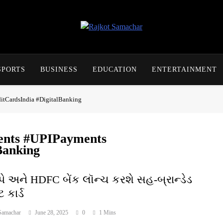
Rajkot Samachar
SPORTS
BUSINESS
EDUCATION
ENTERTAINMENT
itCardsIndia #DigitalBanking
ments #UPIPayments
Banking
પે અને HDFC બેંક લૉન્ચ કરશે સહ-બ્રાન્ડેડ
ટ કાર્ડ
Samachar
June 28, 2025
0
1 Mins