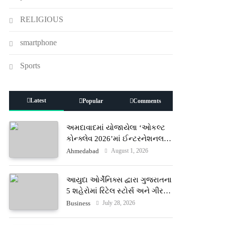
RELIGIOUS
smartphone
Sports
Latest
Popular
Comments
અમદાવાદમાં યોજાયેલા ‘ઓકલ્ટ
કોન્ક્લેવ 2026’માં ઈન્ટરનેશનલ
ટેરોટ રીડર પુનિતજી લુલ્લા એ ટેરોટ
August 1, 2026
Ahmedabad
કાર્ડ રીડિંગ અંગે માહિતી આપી
આયુદા ઓર્ગેનિક્સ દ્વારા ગુજરાતના
5 શહેરોમાં રિટેલ સ્ટોર્સ અને ગીર
ગાયના વૈદિક વલોણા ઘી-દૂધની શુદ્ધ
July 28, 2026
Business
સેવાઓ સાથે વ્યાપક વિસ્તરણ