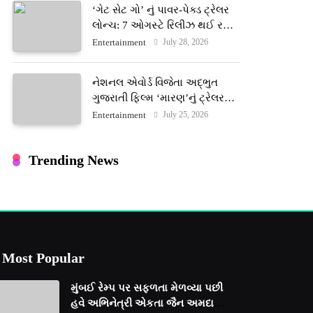
‘ગેટ સેટ ગો’ નું પાવર-પેક્ડ ટ્રેલર
લોન્ચ: 7 ઓગસ્ટે રિલીઝ થઈ રહેલ
આ ફિલ્મમાં હાઇ-ટેક VFX જોવા
July 28, 2026
Entertainment
મળશે
નેશનલ એવોર્ડ વિજેતા અદ્ભુત
ગુજરાતી ફિલ્મ ‘મારણ’નું ટ્રેલર
જાહેર: ૩૧ જુલાઈના રોજ થશે
July 25, 2026
Entertainment
થિયેટરોમાં રિલીઝ
Trending News
Most Popular
મુંબઈ રેમ્પ પર સફળતા મેળવ્યા પછી
હવે અભિનેત્રી એકતા જૈન અમદાવાદ