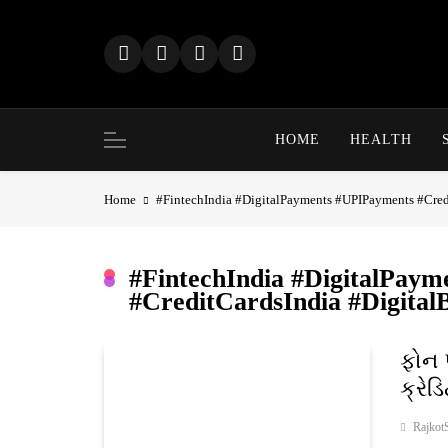
Skip
to
content
HOME
HEALTH
Home
#FintechIndia #DigitalPayments #UPIPayments #Cred
#FintechIndia #DigitalPay
#CreditCardsIndia #Digital
ફોન 
ક્રેડિ
Rajkot