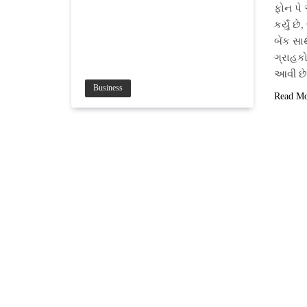
ફોન પે 
કર્યું છ
બેંક સા
ગ્રાહક
આવી છે
Business
Read M