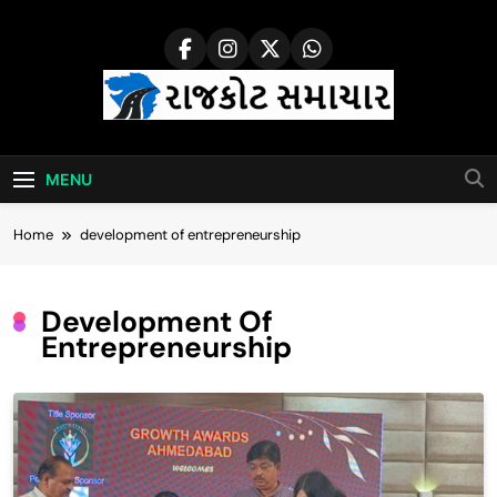
Skip
to
content
Rajkot Samachar
MENU
Home
development of entrepreneurship
Development Of
Entrepreneurship