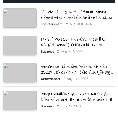
‘ગેટ સેટ ગો’ – ગુજરાતી સિનેમામાં ગ્લોબલ
સ્કેલની એક્શન અને રોમાંચનો નવો અધ્યાય
August 8, 2026
Entertainment
177 દેશો અને 52 લાખ દર્શકો: ગુજરાતી OTT
પ્લેટફોર્મ ‘જોજો’ (JOJO) નો વિશ્વભરમાં
દબદબો
August 4, 2026
Business
અમદાવાદમાં યોજાયેલા ‘ઓકલ્ટ કોન્ક્લેવ
2026’માં ઈન્ટરનેશનલ ટેરોટ રીડર પુનિતજી
લુલ્લા એ ટેરોટ કાર્ડ રીડિંગ અંગે માહિતી આપી
August 1, 2026
Ahmedabad
આયુદા ઓર્ગેનિક્સ દ્વારા ગુજરાતના 5 શહેરોમાં
રિટેલ સ્ટોર્સ અને ગીર ગાયના વૈદિક વલોણા ઘી-
દૂધની શુદ્ધ સેવાઓ સાથે વ્યાપક વિસ્તરણ
July 28, 2026
Business