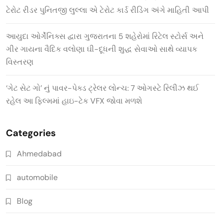
ટેરોટ રીડર પુનિતજી લુલ્લા એ ટેરોટ કાર્ડ રીડિંગ અંગે માહિતી આપી
આયુદા ઓર્ગેનિક્સ દ્વારા ગુજરાતના 5 શહેરોમાં રિટેલ સ્ટોર્સ અને
ગીર ગાયના વૈદિક વલોણા ઘી-દૂધની શુદ્ધ સેવાઓ સાથે વ્યાપક
વિસ્તરણ
‘ગેટ સેટ ગો’ નું પાવર-પેક્ડ ટ્રેલર લોન્ચ: 7 ઓગસ્ટે રિલીઝ થઈ
રહેલ આ ફિલ્મમાં હાઇ-ટેક VFX જોવા મળશે
Categories
Ahmedabad
automobile
Blog