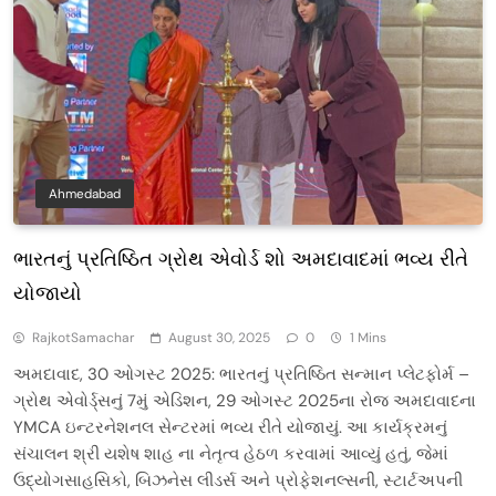
Ahmedabad
ભારતનું પ્રતિષ્ઠિત ગ્રોથ એવોર્ડ શો અમદાવાદમાં ભવ્ય રીતે
યોજાયો
RajkotSamachar
August 30, 2025
0
1 Mins
અમદાવાદ, 30 ઓગસ્ટ 2025: ભારતનું પ્રતિષ્ઠિત સન્માન પ્લેટફોર્મ –
ગ્રોથ એવોર્ડ્સનું 7મું એડિશન, 29 ઓગસ્ટ 2025ના રોજ અમદાવાદના
YMCA ઇન્ટરનેશનલ સેન્ટરમાં ભવ્ય રીતે યોજાયું. આ કાર્યક્રમનું
સંચાલન શ્રી યશેષ શાહ ના નેતૃત્વ હેઠળ કરવામાં આવ્યું હતું, જેમાં
ઉદ્યોગસાહસિકો, બિઝનેસ લીડર્સ અને પ્રોફેશનલ્સની, સ્ટાર્ટઅપની