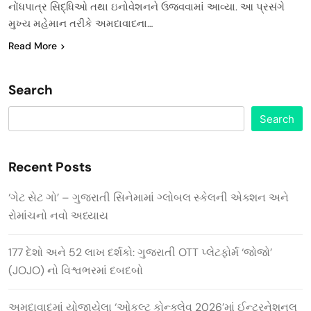
નોંધપાત્ર સિદ્ધિઓ તથા ઇનોવેશનને ઉજવવામાં આવ્યા. આ પ્રસંગે
મુખ્ય મહેમાન તરીકે અમદાવાદના…
Read More
Search
Search
Recent Posts
‘ગેટ સેટ ગો’ – ગુજરાતી સિનેમામાં ગ્લોબલ સ્કેલની એક્શન અને
રોમાંચનો નવો અધ્યાય
177 દેશો અને 52 લાખ દર્શકો: ગુજરાતી OTT પ્લેટફોર્મ ‘જોજો’
(JOJO) નો વિશ્વભરમાં દબદબો
અમદાવાદમાં યોજાયેલા ‘ઓકલ્ટ કોન્ક્લેવ 2026’માં ઈન્ટરનેશનલ