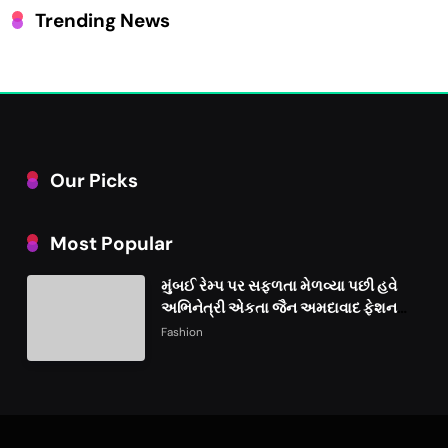
Trending News
Our Picks
Most Popular
મુંબઈ રેમ્પ પર સફળતા મેળવ્યા પછી હવે
અભિનેત્રી એકતા જૈન અમદાવાદ ફેશન
વીકમાં પોતાની પ્રતિભા પ્રદર્શિત કરશે
Fashion