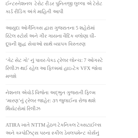
ઈન્ટરનેશનલ ટેરોટ રીડર પુનિતજી લુલ્લા એ ટેરોટ
કાર્ડ રીડિંગ અંગે માહિતી આપી
આયુદા ઓર્ગેનિક્સ દ્વારા ગુજરાતના 5 શહેરોમાં
રિટેલ સ્ટોર્સ અને ગીર ગાયના વૈદિક વલોણા ઘી-
દૂધની શુદ્ધ સેવાઓ સાથે વ્યાપક વિસ્તરણ
‘ગેટ સેટ ગો’ નું પાવર-પેક્ડ ટ્રેલર લોન્ચ: 7 ઓગસ્ટે
રિલીઝ થઈ રહેલ આ ફિલ્મમાં હાઇ-ટેક VFX જોવા
મળશે
નેશનલ એવોર્ડ વિજેતા અદ્ભુત ગુજરાતી ફિલ્મ
‘મારણ’નું ટ્રેલર જાહેર: ૩૧ જુલાઈના રોજ થશે
થિયેટરોમાં રિલીઝ
ATIRA ખાતે NTTM હેઠળ ટેકનિકલ ટેક્સટાઈલ્સ
અને કમ્પોઝિટ્સ પરના સ્કીલ ડેવલપમેન્ટ કોર્સનું