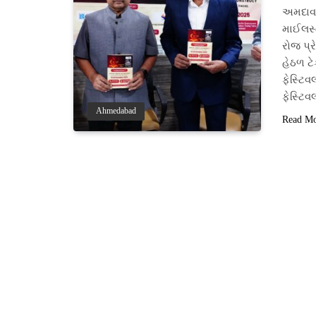
અમદાવા
માઈલસ્
રોજ પ્ર
હેઠળ ટે
ફેસ્ટિવ
ફેસ્ટિ
Ahmedabad
Read M