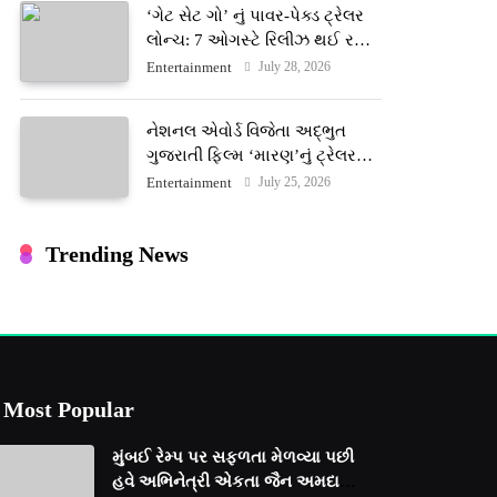
‘ગેટ સેટ ગો’ નું પાવર-પેક્ડ ટ્રેલર
લોન્ચ: 7 ઓગસ્ટે રિલીઝ થઈ રહેલ
આ ફિલ્મમાં હાઇ-ટેક VFX જોવા
July 28, 2026
Entertainment
મળશે
નેશનલ એવોર્ડ વિજેતા અદ્ભુત
ગુજરાતી ફિલ્મ ‘મારણ’નું ટ્રેલર
જાહેર: ૩૧ જુલાઈના રોજ થશે
July 25, 2026
Entertainment
થિયેટરોમાં રિલીઝ
Trending News
Most Popular
મુંબઈ રેમ્પ પર સફળતા મેળવ્યા પછી
હવે અભિનેત્રી એકતા જૈન અમદાવાદ