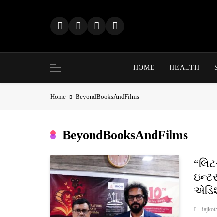
Skip
to
content
HOME
HEALTH
Home
BeyondBooksAndFilms
BeyondBooksAndFilms
“લિટ
ઇન્ટ
એડિશ
Rajkot