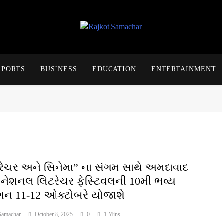
Rajkot Samachar
SPORTS
BUSINESS
EDUCATION
ENTERTAINMENT
રેચર અને સિનેમા” ના સંગમ સાથે અમદાવાદ
રનેશનલ લિટરેચર ફેસ્ટિવલની 10મી ભવ્ય
ન 11-12 ઓક્ટોબરે યોજાશે
Samachar
October 8, 2025
0
1 Mins