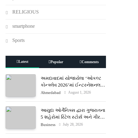
RELIGIOUS
smartphone
Sports
Latest
Popular
Comments
અમદાવાદમાં યોજાયેલા ‘ઓકલ્ટ
કોન્ક્લેવ 2026’માં ઈન્ટરનેશનલ
ટેરોટ રીડર પુનિતજી લુલ્લા એ ટેરોટ
August 1, 2026
Ahmedabad
કાર્ડ રીડિંગ અંગે માહિતી આપી
આયુદા ઓર્ગેનિક્સ દ્વારા ગુજરાતના
5 શહેરોમાં રિટેલ સ્ટોર્સ અને ગીર
ગાયના વૈદિક વલોણા ઘી-દૂધની શુદ્ધ
July 28, 2026
Business
સેવાઓ સાથે વ્યાપક વિસ્તરણ