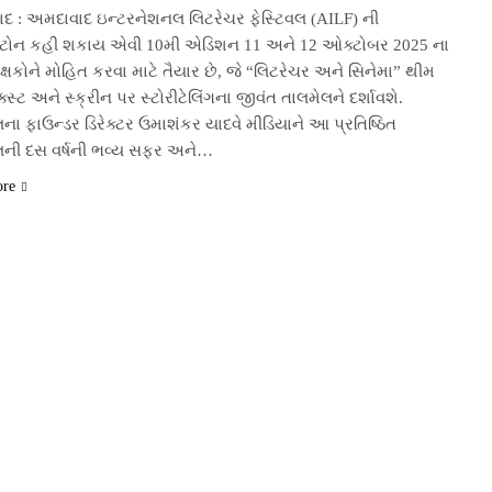
દ : અમદાવાદ ઇન્ટરનેશનલ લિટરેચર ફેસ્ટિવલ (AILF) ની
ટોન કહી શકાય એવી 10મી એડિશન 11 અને 12 ઓક્ટોબર 2025 ના
ેક્ષકોને મોહિત કરવા માટે તૈયાર છે, જે “લિટરેચર અને સિનેમા” થીમ
ક્સ્ટ અને સ્ક્રીન પર સ્ટોરીટેલિંગના જીવંત તાલમેલને દર્શાવશે.
લના ફાઉન્ડર ડિરેક્ટર ઉમાશંકર યાદવે મીડિયાને આ પ્રતિષ્ઠિત
વલની દસ વર્ષની ભવ્ય સફર અને…
ore