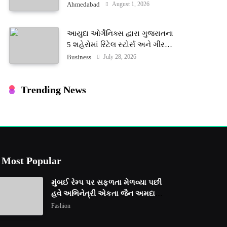
ટેરોટ રીડર પુનિતજી લુલ્લા એ ટેરોટ
August 1, 2026
Ahmedabad
કાર્ડ રીડિંગ અંગે માહિતી આપી
આયુદા ઓર્ગેનિક્સ દ્વારા ગુજરાતના
5 શહેરોમાં રિટેલ સ્ટોર્સ અને ગીર
ગાયના વૈદિક વલોણા ઘી-દૂધની શુદ્ધ
July 28, 2026
Business
સેવાઓ સાથે વ્યાપક વિસ્તરણ
Trending News
Most Popular
મુંબઈ રેમ્પ પર સફળતા મેળવ્યા પછી
હવે અભિનેત્રી એકતા જૈન અમદાવાદ
ફેશન વીકમાં પોતાની પ્રતિભા
Fashion
પ્રદર્શિત કરશે