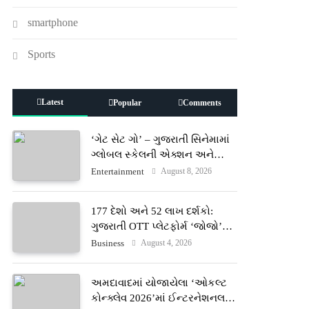
smartphone
Sports
Latest
Popular
Comments
‘ગેટ સેટ ગો’ – ગુજરાતી સિનેમામાં
ગ્લોબલ સ્કેલની એક્શન અને
રોમાંચનો નવો અધ્યાય
August 8, 2026
Entertainment
177 દેશો અને 52 લાખ દર્શકો:
ગુજરાતી OTT પ્લેટફોર્મ ‘જોજો’
(JOJO) નો વિશ્વભરમાં દબદબો
August 4, 2026
Business
અમદાવાદમાં યોજાયેલા ‘ઓકલ્ટ
કોન્ક્લેવ 2026’માં ઈન્ટરનેશનલ