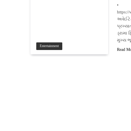
• ફિલ
https:
અવેઈટેડ
પ્રખ્યા
ડ્રામા 
મુખ્ય 
Entertainment
Read M