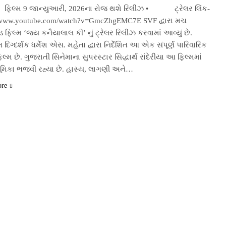
્મ 9 જાન્યુઆરી, 2026ના રોજ થશે રિલીઝ • ટ્રેલર લિંક-
//www.youtube.com/watch?v=GmcZhgEMC7E SVF દ્વારા મચ
 ફિલ્મ ‘જય કનૈયાલાલ કી’ નું ટ્રેલર રિલીઝ કરવામાં આવ્યું છે.
ત દિગ્દર્શક ધર્મેશ એસ. મહેતા દ્વારા નિર્દેશિત આ એક સંપૂર્ણ પારિવારિક
ફિલ્મ છે. ગુજરાતી સિનેમાના સુપરસ્ટાર સિદ્ધાર્થ રાંદેરીયા આ ફિલ્મમાં
ભૂમિકા ભજવી રહ્યા છે. હાસ્ય, લાગણી અને…
ore