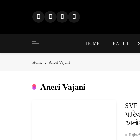
Skip
to
content
HOME
HEALTH
Home
Aneri Vajani
Aneri Vajani
SVF દ
પારિ
અનો
Rajkot