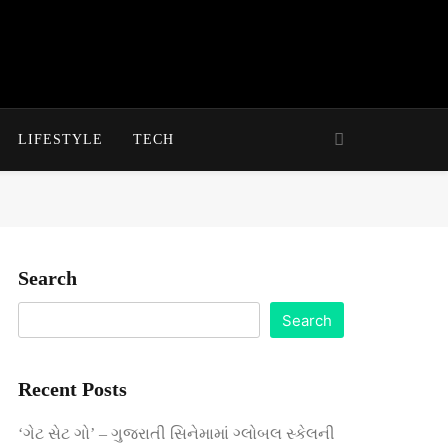
LIFESTYLE
TECH
Search
Search
Recent Posts
‘ગેટ સેટ ગો’ – ગુજરાતી સિનેમામાં ગ્લોબલ સ્કેલની