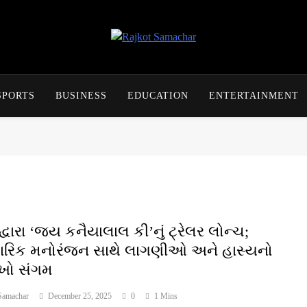
Rajkot Samachar
SPORTS
BUSINESS
EDUCATION
ENTERTAINMENT
્વારા ‘જય કનૈયાલાલ કી’નું ટ્રેલર લોન્ચ;
વારિક મનોરંજન સાથે લાગણીઓ અને હાસ્યનો
ખો સંગમ
Samachar
December 25, 2025
0
1 Mins