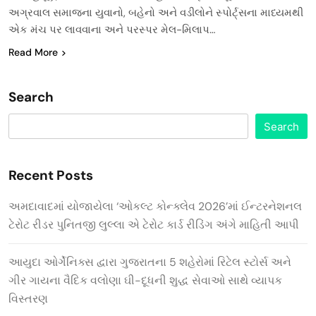
અગ્રવાલ સમાજના યુવાનો, બહેનો અને વડીલોને સ્પોર્ટ્સના માધ્યમથી
એક મંચ પર લાવવાના અને પરસ્પર મેલ-મિલાપ…
Read More
Search
Search
Recent Posts
અમદાવાદમાં યોજાયેલા ‘ઓકલ્ટ કોન્ક્લેવ 2026’માં ઈન્ટરનેશનલ
ટેરોટ રીડર પુનિતજી લુલ્લા એ ટેરોટ કાર્ડ રીડિંગ અંગે માહિતી આપી
આયુદા ઓર્ગેનિક્સ દ્વારા ગુજરાતના 5 શહેરોમાં રિટેલ સ્ટોર્સ અને
ગીર ગાયના વૈદિક વલોણા ઘી-દૂધની શુદ્ધ સેવાઓ સાથે વ્યાપક
વિસ્તરણ