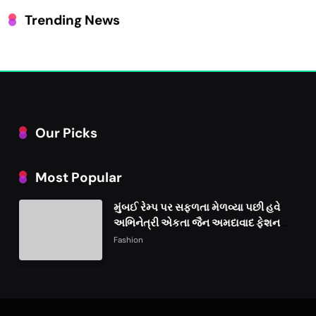
Trending News
Our Picks
Most Popular
મુંબઈ રેમ્પ પર સફળતા મેળવ્યા પછી હવે
અભિનેત્રી એકતા જૈન અમદાવાદ ફેશન
વીકમાં પોતાની પ્રતિભા પ્રદર્શિત કરશે
Fashion