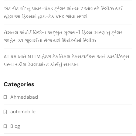
‘ગેટ સેટ ગો’ નું પાવર-પેક્ડ ટ્રેલર લોન્ચ: 7 ઓગસ્ટે રિલીઝ થઈ
રહેલ આ ફિલ્મમાં હાઇ-ટેક VFX જોવા મળશે
નેશનલ એવોર્ડ વિજેતા અદ્ભુત ગુજરાતી ફિલ્મ ‘મારણ’નું ટ્રેલર
જાહેર: ૩૧ જુલાઈના રોજ થશે થિયેટરોમાં રિલીઝ
ATIRA ખાતે NTTM હેઠળ ટેકનિકલ ટેક્સટાઈલ્સ અને કમ્પોઝિટ્સ
પરના સ્કીલ ડેવલપમેન્ટ કોર્સનું સમાપન
Categories
Ahmedabad
automobile
Blog