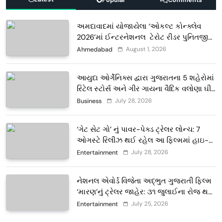
અમદાવાદમાં યોજાયેલા ‘ઓકલ્ટ કોન્ક્લેવ
2026’માં ઈન્ટરનેશનલ ટેરોટ રીડર પુનિતજી
લુલ્લા એ ટેરોટ કાર્ડ રીડિંગ અંગે માહિતી આપી
August 1, 2026
Ahmedabad
આયુદા ઓર્ગેનિક્સ દ્વારા ગુજરાતના 5 શહેરોમાં
રિટેલ સ્ટોર્સ અને ગીર ગાયના વૈદિક વલોણા ઘી-
દૂધની શુદ્ધ સેવાઓ સાથે વ્યાપક વિસ્તરણ
July 28, 2026
Business
‘ગેટ સેટ ગો’ નું પાવર-પેક્ડ ટ્રેલર લોન્ચ: 7
ઓગસ્ટે રિલીઝ થઈ રહેલ આ ફિલ્મમાં હાઇ-
ટેક VFX જોવા મળશે
July 28, 2026
Entertainment
નેશનલ એવોર્ડ વિજેતા અદ્ભુત ગુજરાતી ફિલ્મ
‘મારણ’નું ટ્રેલર જાહેર: ૩૧ જુલાઈના રોજ થશે
થિયેટરોમાં રિલીઝ
July 25, 2026
Entertainment