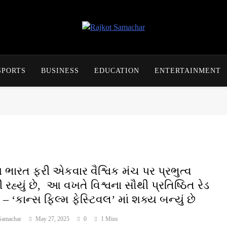
Rajkot Samachar
SPORTS
BUSINESS
EDUCATION
ENTERTAINMENT
ણ ભારત ફરી એકવાર વૈશ્વિક મંચ પર પ્રભુત્વ
 રહ્યું છે, આ વખતે વિશ્વના સૌથી પ્રતિષ્ઠિત રેડ
ેટ – ‘કાન્સ ફિલ્મ ફેસ્ટિવલ’ માં શક્ય બન્યું છે
Samachar
May 27, 2025
0
1 Mins