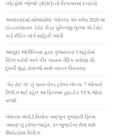
પ્લેટફોર્મ ‘જોજો’ (JOJO) નો વિશ્વભરમાં દબદબો
અમદાવાદમાં યોજાયેલા ‘ઓકલ્ટ કોન્ક્લેવ 2026’માં
ઈન્ટરનેશનલ ટેરોટ રીડર પુનિતજી લુલ્લા એ ટેરોટ
કાર્ડ રીડિંગ અંગે માહિતી આપી
આયુદા ઓર્ગેનિક્સ દ્વારા ગુજરાતના 5 શહેરોમાં
રિટેલ સ્ટોર્સ અને ગીર ગાયના વૈદિક વલોણા ઘી-
દૂધની શુદ્ધ સેવાઓ સાથે વ્યાપક વિસ્તરણ
‘ગેટ સેટ ગો’ નું પાવર-પેક્ડ ટ્રેલર લોન્ચ: 7 ઓગસ્ટે
રિલીઝ થઈ રહેલ આ ફિલ્મમાં હાઇ-ટેક VFX જોવા
મળશે
નેશનલ એવોર્ડ વિજેતા અદ્ભુત ગુજરાતી ફિલ્મ
‘મારણ’નું ટ્રેલર જાહેર: ૩૧ જુલાઈના રોજ થશે
થિયેટરોમાં રિલીઝ