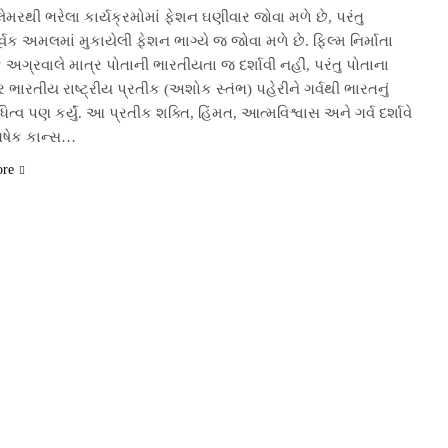
ેમરથી ભરેલા કાર્યક્રમોમાં ફેશન ઘણીવાર જોવા મળે છે, પરંતુ
ર્વક અમલમાં મુકાયેલી ફેશન ભાગ્યે જ જોવા મળે છે. ફિલ્મ નિર્માતા
અગ્રવાલે માત્ર પોતાની ભારતીયતા જ દર્શાવી નહીં, પરંતુ પોતાના
 ભારતીય રાષ્ટ્રીય પ્રતીક (અશોક સ્તંભ) પહેરીને ગર્વથી ભારતનું
ધિત્વ પણ કર્યું. આ પ્રતીક શક્તિ, હિંમત, આત્મવિશ્વાસ અને ગર્વ દર્શાવે
િષેક કાન્સ…
ore