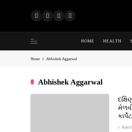
Skip
to
content
HOME
HEALTH
Home
Abhishek Aggarwal
Abhishek Aggarwal
દક્ષિ
મેળવી
કાર્પ
Rajkot