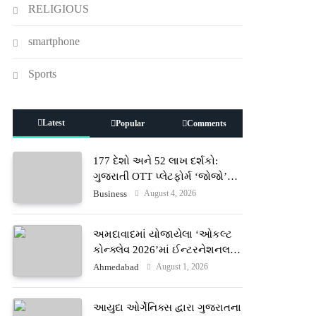
RELIGIOUS
smartphone
Sports
Latest
Popular
Comments
177 દેશો અને 52 લાખ દર્શકો:
ગુજરાતી OTT પ્લેટફોર્મ ‘જોજો’
(JOJO) નો વિશ્વભરમાં દબદબો
August 4, 2026
Business
અમદાવાદમાં યોજાયેલા ‘ઓકલ્ટ
કોન્ક્લેવ 2026’માં ઈન્ટરનેશનલ
ટેરોટ રીડર પુનિતજી લુલ્લા એ ટેરોટ
August 1, 2026
Ahmedabad
કાર્ડ રીડિંગ અંગે માહિતી આપી
આયુદા ઓર્ગેનિક્સ દ્વારા ગુજરાતના