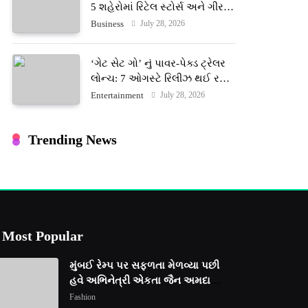
5 શહેરોમાં રિટેલ સ્ટોર્સ અને ગીર
ગાયના વૈદિક વલોણા ઘી-દૂધની શુદ્ધ
July 28, 2026
Business
સેવાઓ સાથે વ્યાપક વિસ્તરણ
‘ગેટ સેટ ગો’ નું પાવર-પેક્ડ ટ્રેલર
લોન્ચ: 7 ઓગસ્ટે રિલીઝ થઈ રહેલ
આ ફિલ્મમાં હાઇ-ટેક VFX જોવા
July 28, 2026
Entertainment
મળશે
Trending News
Most Popular
મુંબઈ રેમ્પ પર સફળતા મેળવ્યા પછી
હવે અભિનેત્રી એકતા જૈન અમદાવાદ
ફેશન વીકમાં પોતાની પ્રતિભા
Fashion