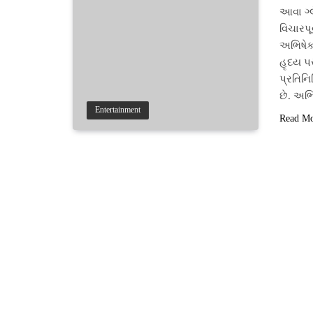
આવા ગ્લ
વિચારપૂ
અભિષેક 
હૃદય પર
પ્રતિનિ
છે. અભ
Entertainment
Read M