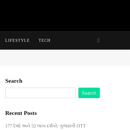
LIFESTYLE
TECH
Search
Search
Recent Posts
177 દેશો અને 52 લાખ દર્શકો: ગુજરાતી OTT