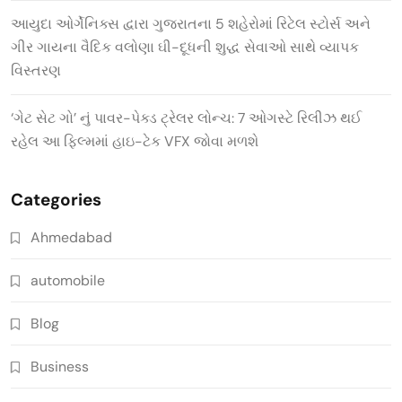
આયુદા ઓર્ગેનિક્સ દ્વારા ગુજરાતના 5 શહેરોમાં રિટેલ સ્ટોર્સ અને
ગીર ગાયના વૈદિક વલોણા ઘી-દૂધની શુદ્ધ સેવાઓ સાથે વ્યાપક
વિસ્તરણ
‘ગેટ સેટ ગો’ નું પાવર-પેક્ડ ટ્રેલર લોન્ચ: 7 ઓગસ્ટે રિલીઝ થઈ
રહેલ આ ફિલ્મમાં હાઇ-ટેક VFX જોવા મળશે
Categories
Ahmedabad
automobile
Blog
Business