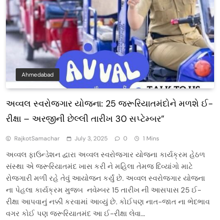
Ahmedabad
અવ્વલ સ્વરોજગાર યોજના: 25 જરૂરિયાતમંદોને મળશે ઈ-
રીક્ષા – અરજીની છેલ્લી તારીખ 30 સપ્ટેમ્બર”
RajkotSamachar
July 3, 2025
0
1 Mins
અવ્વલ ફાઉન્ડેશન દ્વારા અવ્વલ સ્વરોજગાર યોજના કાર્યક્રમ હેઠળ
સંસ્થા એ જરૂરિયાતમંદ ખાસ કરી ને મહિલા તેમજ દિવ્યાંગો માટે
રોજગારી મળી રહે તેવું આયોજન કર્યું છે. અવ્વલ સ્વરોજગાર યોજના
ના પેહલા કાર્યક્રમ મુજબ નવેમ્બર 15 તારીખ ની આસપાસ 25 ઈ-
રીક્ષા આપવાનું નક્કી કરવામાં આવ્યું છે. કોઈપણ નાત-જાત ના ભેદભાવ
વગર કોઈ પણ જરૂરિયાતમંદ આ ઈ-રીક્ષા લેવા…