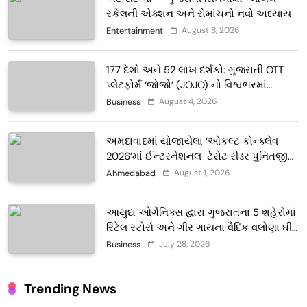
સ્કેલની એક્શન અને રોમાંચનો નવો અધ્યાય
August 8, 2026
Entertainment
177 દેશો અને 52 લાખ દર્શકો: ગુજરાતી OTT
પ્લેટફોર્મ ‘જોજો’ (JOJO) નો વિશ્વભરમાં
દબદબો
August 4, 2026
Business
અમદાવાદમાં યોજાયેલા ‘ઓકલ્ટ કોન્ક્લેવ
2026’માં ઈન્ટરનેશનલ ટેરોટ રીડર પુનિતજી
લુલ્લા એ ટેરોટ કાર્ડ રીડિંગ અંગે માહિતી આપી
August 1, 2026
Ahmedabad
આયુદા ઓર્ગેનિક્સ દ્વારા ગુજરાતના 5 શહેરોમાં
રિટેલ સ્ટોર્સ અને ગીર ગાયના વૈદિક વલોણા ઘી-
દૂધની શુદ્ધ સેવાઓ સાથે વ્યાપક વિસ્તરણ
July 28, 2026
Business
Trending News