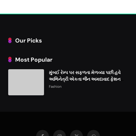
Our Picks
Most Popular
મુંબઈ રેમ્પ પર સફળતા મેળવ્યા પછી હવે
અભિનેત્રી એકતા જૈન અમદાવાદ ફેશન
વીકમાં પોતાની પ્રતિભા પ્રદર્શિત કરશે
Fashion