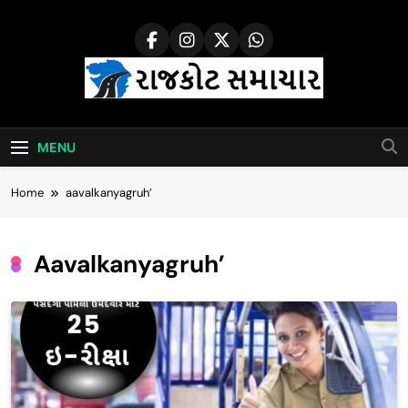
Skip
to
content
Rajkot Samachar
MENU
Home
aavalkanyagruh’
Aavalkanyagruh’