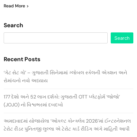
Read More
Search
Search
Recent Posts
‘ગેટ સેટ ગો’ – ગુજરાતી સિનેમામાં ગ્લોબલ સ્કેલની એક્શન અને
રોમાંચનો નવો અધ્યાય
177 દેશો અને 52 લાખ દર્શકો: ગુજરાતી OTT પ્લેટફોર્મ ‘જોજો’
(JOJO) નો વિશ્વભરમાં દબદબો
અમદાવાદમાં યોજાયેલા ‘ઓકલ્ટ કોન્ક્લેવ 2026’માં ઈન્ટરનેશનલ
ટેરોટ રીડર પુનિતજી લુલ્લા એ ટેરોટ કાર્ડ રીડિંગ અંગે માહિતી આપી