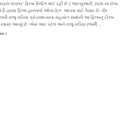
બિચારો બેચલર’ ફિલ્મ રિલીઝ થઈ રહી છે 2 જાન્યુઆરી, 2026 ના રોજ.
ડી-ડ્રામા ફિલ્મ હાસ્યનો ઓવરડોઝ આપવા માટે તૈયાર છે. વીર
ોઝની રાજુ રાડિયા પ્રોડક્શન્સના સહયોગ સાથેની આ ફિલ્મનું ટીઝર
રવામાં આવ્યું છે. એસ આર પટેલ અને રાજુ રાડિયા (જર્સી…
ore