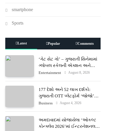
smartphone
Sports
Latest
Popular
Comments
‘ગેટ સેટ ગો’ – ગુજરાતી સિનેમામાં
ગ્લોબલ સ્કેલની એક્શન અને
રોમાંચનો નવો અધ્યાય
August 8, 2026
Entertainment
177 દેશો અને 52 લાખ દર્શકો:
ગુજરાતી OTT પ્લેટફોર્મ ‘જોજો’
(JOJO) નો વિશ્વભરમાં દબદબો
August 4, 2026
Business
અમદાવાદમાં યોજાયેલા ‘ઓકલ્ટ
કોન્ક્લેવ 2026’માં ઈન્ટરનેશનલ