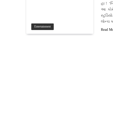
હા ! ‘
આ કોમે
સ્ટુડિય
લોન્ચ ક
Entertainment
Read M