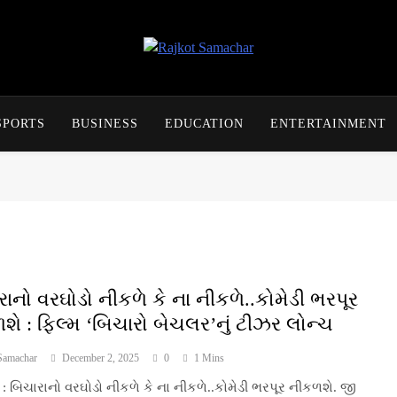
Rajkot Samachar
SPORTS
BUSINESS
EDUCATION
ENTERTAINMENT
રાનો વરઘોડો નીકળે કે ના નીકળે..કોમેડી ભરપૂર
શે : ફિલ્મ ‘બિચારો બેચલર’નું ટીઝર લોન્ચ
Samachar
December 2, 2025
0
1 Mins
: બિચારાનો વરઘોડો નીકળે કે ના નીકળે..કોમેડી ભરપૂર નીકળશે. જી