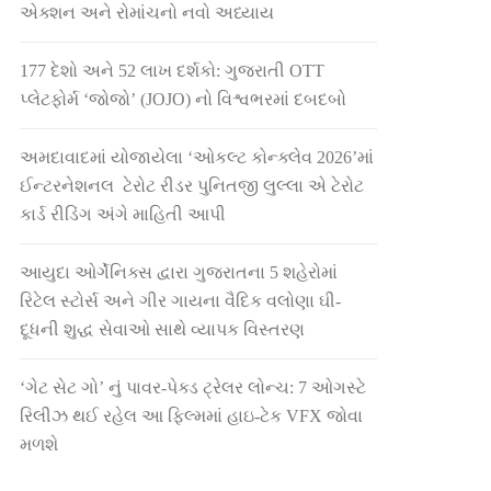
એક્શન અને રોમાંચનો નવો અધ્યાય
177 દેશો અને 52 લાખ દર્શકો: ગુજરાતી OTT
પ્લેટફોર્મ ‘જોજો’ (JOJO) નો વિશ્વભરમાં દબદબો
અમદાવાદમાં યોજાયેલા ‘ઓકલ્ટ કોન્ક્લેવ 2026’માં
ઈન્ટરનેશનલ ટેરોટ રીડર પુનિતજી લુલ્લા એ ટેરોટ
કાર્ડ રીડિંગ અંગે માહિતી આપી
આયુદા ઓર્ગેનિક્સ દ્વારા ગુજરાતના 5 શહેરોમાં
રિટેલ સ્ટોર્સ અને ગીર ગાયના વૈદિક વલોણા ઘી-
દૂધની શુદ્ધ સેવાઓ સાથે વ્યાપક વિસ્તરણ
‘ગેટ સેટ ગો’ નું પાવર-પેક્ડ ટ્રેલર લોન્ચ: 7 ઓગસ્ટે
રિલીઝ થઈ રહેલ આ ફિલ્મમાં હાઇ-ટેક VFX જોવા
મળશે