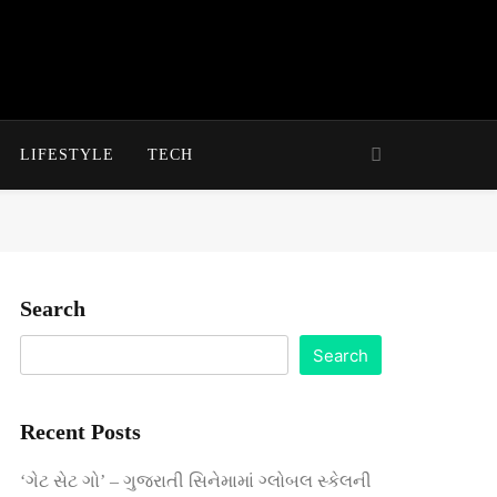
LIFESTYLE
TECH
Search
Search
Recent Posts
‘ગેટ સેટ ગો’ – ગુજરાતી સિનેમામાં ગ્લોબલ સ્કેલની