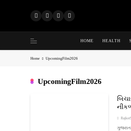
Skip
to
content
HOME
HEALTH
Home
UpcomingFilm2026
UpcomingFilm2026
બિચા
નીકળ
Rajkot
ગુજરાત 