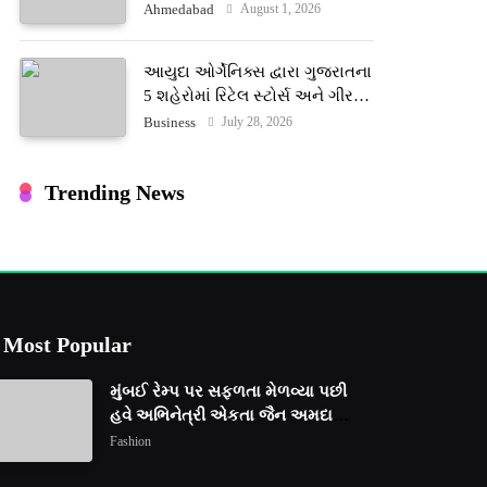
ટેરોટ રીડર પુનિતજી લુલ્લા એ ટેરોટ
August 1, 2026
Ahmedabad
કાર્ડ રીડિંગ અંગે માહિતી આપી
આયુદા ઓર્ગેનિક્સ દ્વારા ગુજરાતના
5 શહેરોમાં રિટેલ સ્ટોર્સ અને ગીર
ગાયના વૈદિક વલોણા ઘી-દૂધની શુદ્ધ
July 28, 2026
Business
સેવાઓ સાથે વ્યાપક વિસ્તરણ
Trending News
Most Popular
મુંબઈ રેમ્પ પર સફળતા મેળવ્યા પછી
હવે અભિનેત્રી એકતા જૈન અમદાવાદ
ફેશન વીકમાં પોતાની પ્રતિભા
Fashion
પ્રદર્શિત કરશે