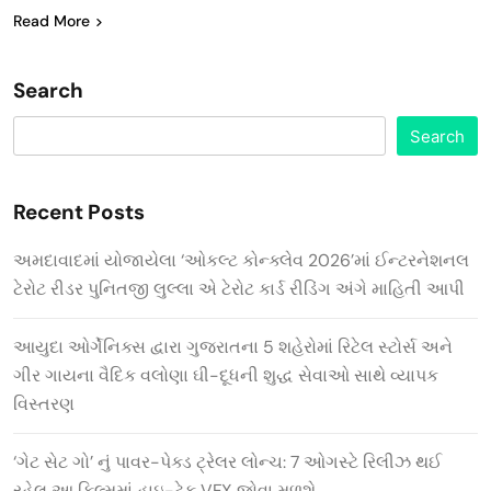
Read More
Search
Search
Recent Posts
અમદાવાદમાં યોજાયેલા ‘ઓકલ્ટ કોન્ક્લેવ 2026’માં ઈન્ટરનેશનલ
ટેરોટ રીડર પુનિતજી લુલ્લા એ ટેરોટ કાર્ડ રીડિંગ અંગે માહિતી આપી
આયુદા ઓર્ગેનિક્સ દ્વારા ગુજરાતના 5 શહેરોમાં રિટેલ સ્ટોર્સ અને
ગીર ગાયના વૈદિક વલોણા ઘી-દૂધની શુદ્ધ સેવાઓ સાથે વ્યાપક
વિસ્તરણ
‘ગેટ સેટ ગો’ નું પાવર-પેક્ડ ટ્રેલર લોન્ચ: 7 ઓગસ્ટે રિલીઝ થઈ
રહેલ આ ફિલ્મમાં હાઇ-ટેક VFX જોવા મળશે