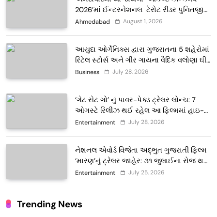
2026’માં ઈન્ટરનેશનલ ટેરોટ રીડર પુનિતજી
લુલ્લા એ ટેરોટ કાર્ડ રીડિંગ અંગે માહિતી આપી
August 1, 2026
Ahmedabad
આયુદા ઓર્ગેનિક્સ દ્વારા ગુજરાતના 5 શહેરોમાં
રિટેલ સ્ટોર્સ અને ગીર ગાયના વૈદિક વલોણા ઘી-
દૂધની શુદ્ધ સેવાઓ સાથે વ્યાપક વિસ્તરણ
July 28, 2026
Business
‘ગેટ સેટ ગો’ નું પાવર-પેક્ડ ટ્રેલર લોન્ચ: 7
ઓગસ્ટે રિલીઝ થઈ રહેલ આ ફિલ્મમાં હાઇ-
ટેક VFX જોવા મળશે
July 28, 2026
Entertainment
નેશનલ એવોર્ડ વિજેતા અદ્ભુત ગુજરાતી ફિલ્મ
‘મારણ’નું ટ્રેલર જાહેર: ૩૧ જુલાઈના રોજ થશે
થિયેટરોમાં રિલીઝ
July 25, 2026
Entertainment
Trending News