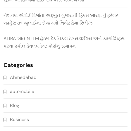
નેશનલ એવોર્ડ વિજેતા અદ્ભુત ગુજરાતી ફિલ્મ ‘મારણ’નું ટ્રેલર
જાહેર: ૩૧ જુલાઈના રોજ થશે થિયેટરોમાં રિલીઝ
ATIRA ખાતે NTTM હેઠળ ટેકનિકલ ટેક્સટાઈલ્સ અને કમ્પોઝિટ્સ
પરના સ્કીલ ડેવલપમેન્ટ કોર્સનું સમાપન
Categories
Ahmedabad
automobile
Blog
Business