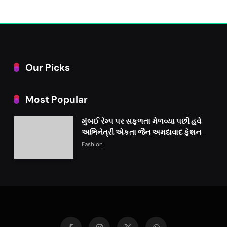
Our Picks
Most Popular
મુંબઈ રેમ્પ પર સફળતા મેળવ્યા પછી હવે
અભિનેત્રી એકતા જૈન અમદાવાદ ફેશન
વીકમાં પોતાની પ્રતિભા પ્રદર્શિત કરશે
Fashion