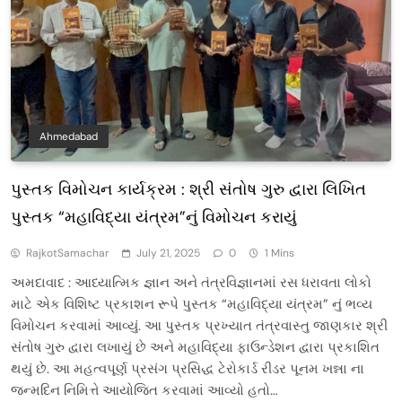
Ahmedabad
પુસ્તક વિમોચન કાર્યક્રમ : શ્રી સંતોષ ગુરુ દ્વારા લિખિત
પુસ્તક “મહાવિદ્યા યંત્રમ”નું વિમોચન કરાયું
RajkotSamachar
July 21, 2025
0
1 Mins
અમદાવાદ : આધ્યાત્મિક જ્ઞાન અને તંત્રવિજ્ઞાનમાં રસ ધરાવતા લોકો
માટે એક વિશિષ્ટ પ્રકાશન રૂપે પુસ્તક “મહાવિદ્યા યંત્રમ” નું ભવ્ય
વિમોચન કરવામાં આવ્યું. આ પુસ્તક પ્રખ્યાત તંત્રવાસ્તુ જાણકાર શ્રી
સંતોષ ગુરુ દ્વારા લખાયું છે અને મહાવિદ્યા ફાઉન્ડેશન દ્વારા પ્રકાશિત
થયું છે. આ મહત્વપૂર્ણ પ્રસંગ પ્રસિદ્ધ ટેરોકાર્ડ રીડર પૂનમ ખન્ના ના
જન્મદિન નિમિત્તે આયોજિત કરવામાં આવ્યો હતો…